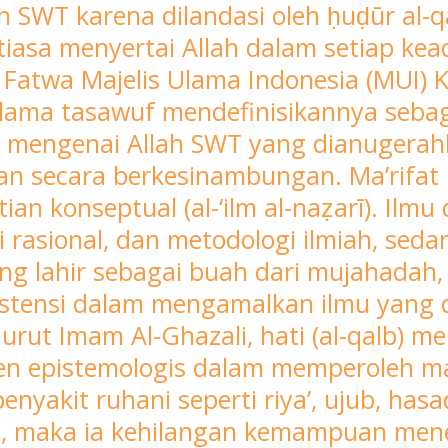
SWT karena dilandasi oleh ḥuḍūr al-qa
tiasa menyertai Allah dalam setiap ke
i Fatwa Majelis Ulama Indonesia (MUI) 
ama tasawuf mendefinisikannya sebaga
h) mengenai Allah SWT yang dianugerah
an secara berkesinambungan. Ma’rifat
n konseptual (al-‘ilm al-naẓarī). Ilmu 
 rasional, dan metodologi ilmiah, sed
ang lahir sebagai buah dari mujahadah, r
istensi dalam mengamalkan ilmu yang di
t Imam Al-Ghazali, hati (al-qalb) m
men epistemologis dalam memperoleh ma’r
enyakit ruhani seperti riya’, ujub, has
u, maka ia kehilangan kemampuan men