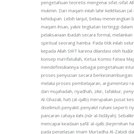
pengetahuan teoretis mengenai sifat-sifat A
melalui
mukmin. Dari maqam inilah lahir keikhlasan (
kanal
kehidupan. Lebih lanjut, beliau menerangka
resmi
maqam ihsan, yakni tingkatan tertinggi dala
Masjid
pelaksanaan ibadah secara formal, melainkan
Agung
spiritual seorang hamba. Pada titik inilah se
Surakarta
kepada Allah SWT karena dilandasi oleh ḥuḍūr 
ini
konsep ma’rifatullah, Ketua Komisi Fatwa Ma
telah
mendefinisikannya sebagai pengetahuan intui
berjalan
proses penyucian secara berkesinambungan. Ma
konsisten
melalui proses pembelajaran, argumentasi ras
selama
dari mujahadah, riyadhah, zikir, tafakkur, p
delapan
Al-Ghazali, hati (al-qalb) merupakan pusat ke
tahun.
diselimuti penyakit-penyakit ruhani seperti 
Digelar
pancaran cahaya ilahi (nūr al-hidāyah). Sebal
setiap
mencapai keadaan ṣafā’ al-qalb (kejernihan h
Sabtu
pada penjelasan Imam Murtadha Al-Zabidi dalam