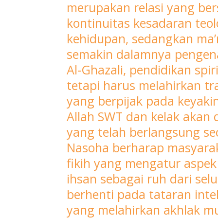
merupakan relasi yang ber
manusia,
kontinuitas kesadaran teo
mulai
kehidupan, sedangkan ma’r
dari
tindakan
semakin dalamnya pengena
lahiriah,
Al-Ghazali, pendidikan spi
niat,
tetapi harus melahirkan tr
hingga
yang berpijak pada keyak
gejolak
Allah SWT dan kelak akan 
batin
yang telah berlangsung se
yang
paling
Nasoha berharap masyarak
tersembunyi.
fikih yang mengatur aspek
Kesadaran
ihsan sebagai ruh dari sel
inilah
berhenti pada tataran inte
yang
yang melahirkan akhlak mu
menjadi