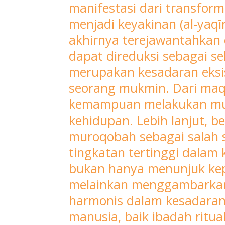
manifestasi dari transform
masyarakat.
menjadi keyakinan (al-yaqī
Dalam
pengajian
akhirnya terejawantahkan d
tersebut,
dapat direduksi sebagai se
PIMDA
merupakan kesadaran eksis
Daarul
seorang mukmin. Dari maqam 
Qur’an
kemampuan melakukan muḥā
Surakarta
kehidupan. Lebih lanjut,
Dr.
KH.
muroqobah sebagai salah 
Ahmad
tingkatan tertinggi dalam
Muhammad
bukan hanya menunjuk kep
Mustain
melainkan menggambarkan k
Nasoha,
harmonis dalam kesadaran s
mengupas
tuntas
manusia, baik ibadah ritua