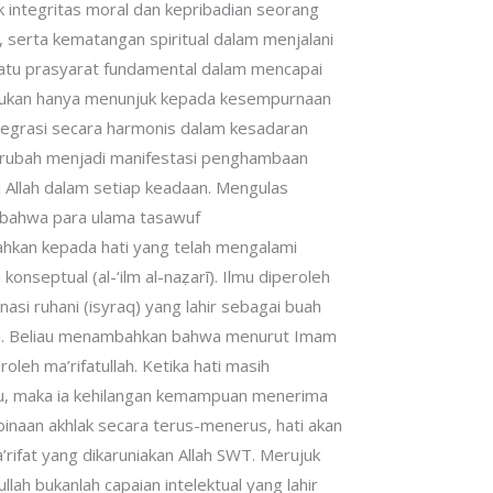
 integritas moral dan kepribadian seorang
, serta kematangan spiritual dalam menjalani
atu prasyarat fundamental dalam mencapai
n bukan hanya menunjuk kepada kesempurnaan
ntegrasi secara harmonis dalam kesadaran
l, berubah menjadi manifestasi penghambaan
i Allah dalam setiap keadaan. Mengulas
n bahwa para ulama tasawuf
rahkan kepada hati yang telah mengalami
septual (al-‘ilm al-naẓarī). Ilmu diperoleh
asi ruhani (isyraq) yang lahir sebagai buah
iliki. Beliau menambahkan bahwa menurut Imam
leh ma’rifatullah. Ketika hati masih
afsu, maka ia kehilangan kemampuan menerima
mbinaan akhlak secara terus-menerus, hati akan
rifat yang dikaruniakan Allah SWT. Merujuk
ah bukanlah capaian intelektual yang lahir