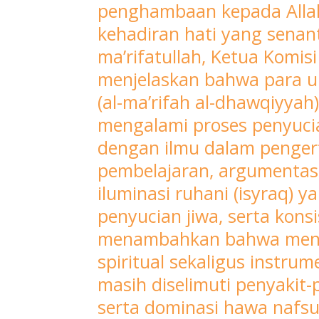
konsep
penghambaan kepada Allah 
muroqobah
kehadiran hati yang senan
dan
ma’rifatullah, Ketua Komis
ma’rifatullah.
menjelaskan bahwa para ul
Kiai
Mustain
(al-ma’rifah al-dhawqiyya
menjelaskan
mengalami proses penyuci
bahwa
dengan ilmu dalam pengertia
muroqobah
pembelajaran, argumentasi
merupakan
iluminasi ruhani (isyraq) y
tahapan
penyucian jiwa, serta kons
spiritual
(maqām)
menambahkan bahwa menuru
penting
spiritual sekaligus instru
bagi
masih diselimuti penyakit-p
seorang
serta dominasi hawa nafs
hamba.