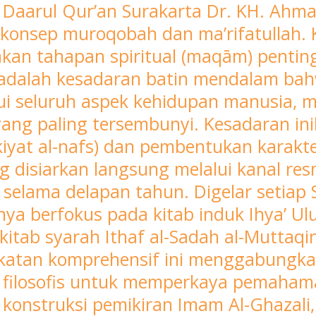
A Daarul Qur’an Surakarta Dr. KH. A
onsep muroqobah dan ma’rifatullah. K
n tahapan spiritual (maqām) penting
 adalah kesadaran batin mendalam bah
seluruh aspek kehidupan manusia, mula
 yang paling tersembunyi. Kesadaran in
kiyat al-nafs) dan pembentukan karakt
g disiarkan langsung melalui kanal re
en selama delapan tahun. Digelar setiap
ya berfokus pada kitab induk Ihya’ Ul
tab syarah Ithaf al-Sadah al-Muttaqi
katan komprehensif ini menggabungkan d
sis filosofis untuk memperkaya pemaham
onstruksi pemikiran Imam Al-Ghazal