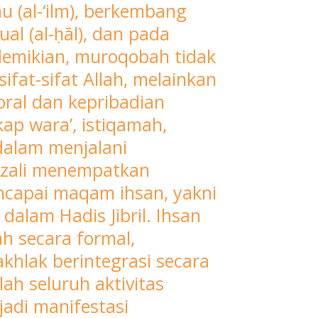
u (al-‘ilm), berkembang
al (al-ḥāl), dan pada
 demikian, muroqobah tidak
fat-sifat Allah, melainkan
ral dan kepribadian
kap wara’, istiqamah,
alam menjalani
azali menempatkan
ncapai maqam ihsan, yakni
alam Hadis Jibril. Ihsan
 secara formal,
khlak berintegrasi secara
ah seluruh aktivitas
jadi manifestasi