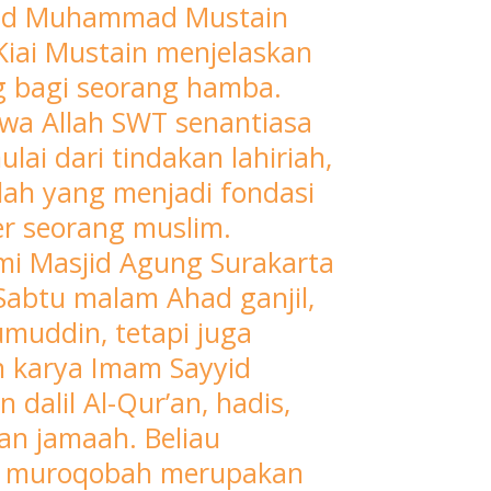
hmad Muhammad Mustain
iai Mustain menjelaskan
 bagi seorang hamba.
wa Allah SWT senantiasa
i dari tindakan lahiriah,
ilah yang menjadi fondasi
er seorang muslim.
smi Masjid Agung Surakarta
 Sabtu malam Ahad ganjil,
umuddin, tetapi juga
n karya Imam Sayyid
alil Al-Qur’an, hadis,
an jamaah. Beliau
i, muroqobah merupakan