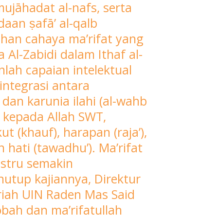
 mujāhadat al-nafs, serta
aan ṣafā’ al-qalb
ahan cahaya ma’rifat yang
Al-Zabidi dalam Ithaf al-
lah capaian intelektual
integrasi antara
dan karunia ilahi (al-wahb
ng kepada Allah SWT,
 (khauf), harapan (raja’),
hati (tawadhu’). Ma’rifat
ustru semakin
tup kajiannya, Direktur
riah UIN Raden Mas Said
ah dan ma’rifatullah