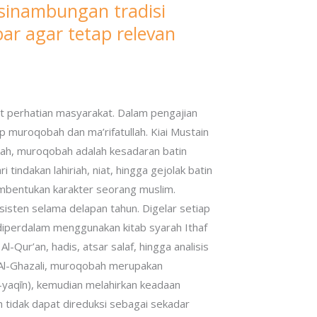
esinambungan tradisi
ar agar tetap relevan
t perhatian masyarakat. Dalam pengajian
muroqobah dan ma’rifatullah. Kiai Mustain
lah, muroqobah adalah kesadaran batin
ndakan lahiriah, niat, hingga gejolak batin
pembentukan karakter seorang muslim.
nsisten selama delapan tahun. Digelar setiap
 diperdalam menggunakan kitab syarah Ithaf
Qur’an, hadis, atsar salaf, hingga analisis
Al-Ghazali, muroqobah merupakan
l-yaqīn), kemudian melahirkan keadaan
ah tidak dapat direduksi sebagai sekadar