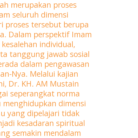
obah merupakan proses
lam seluruh dimensi
i proses tersebut berupa
a. Dalam perspektif Imam
kesalehan individual,
rta tanggung jawab sosial
 berada dalam pengawasan
n-Nya. Melalui kajian
ni, Dr. KH. AM Mustain
gai seperangkat norma
pu menghidupkan dimensi
u yang dipelajari tidak
jadi kesadaran spiritual
 yang semakin mendalam