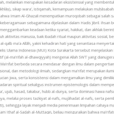
llah, melainkan merupakan kesadaran eksistensial yang membentuk
al-ikhlāṣ), sikap wara’, istiqamah, kemampuan melakukan muḥāsabah
n bahwa Imam Al-Ghazali menempatkan muroqobah sebagai salah s
m keberagamaan sebagaimana dijelaskan dalam Hadis Jibril. Ihsa
 menggambarkan keadaan ketika syariat, hakikat, dan akhlak beri
luruh aktivitas manusia, baik ibadah ritual maupun aktivitas sosia
al-qalb ma’a Allāh, yakni kehadiran hati yang senantiasa menyerta
jelis Ulama Indonesia (MUI) Kota Surakarta tersebut menjelaska
tif (al-ma’rifah al-dhawqiyyah) mengenai Allah SWT yang dianuge
’rifat berbeda secara mendasar dengan ilmu dalam pengertian kon
ional, dan metodologi ilmiah, sedangkan ma’rifat merupakan ilumin
enyucian jiwa, serta konsistensi dalam mengamalkan ilmu yang dim
sadaran spiritual sekaligus instrumen epistemologis dalam mempero
riya’, ujub, hasad, takabur, hubb al-dunya, serta dominasi hawa n
iknya, melalui proses tazkiyat al-nafs, mujāhadat al-nafs, serta pe
ati), sehingga layak menjadi media penerimaan limpahan cahaya ma’
 Ithaf al-Sadah al-Muttaqin, beliau menguraikan bahwa ma’rifatull