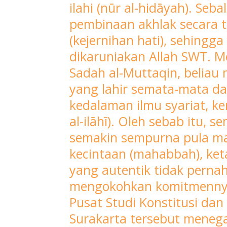
ilahi (nūr al-hidāyah). Seba
Secara
istilah,
pembinaan akhlak secara t
muroqobah
(kejernihan hati), sehing
adalah
dikaruniakan Allah SWT. M
kesadaran
Sadah al-Muttaqin, beliau
batin
yang lahir semata-mata dar
mendalam
kedalaman ilmu syariat, k
bahwa
Allah
al-ilāhī). Oleh sebab itu, 
SWT
semakin sempurna pula mani
senantiasa
kecintaan (mahabbah), keta
mengawasi
yang autentik tidak pernah
dan
mengokohkan komitmennya 
mengetahui
seluruh
Pusat Studi Konstitusi da
aspek
Surakarta tersebut meneg
kehidupan