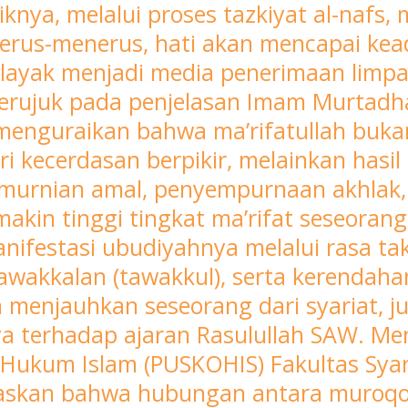
liknya, melalui proses tazkiyat al-nafs,
erus-menerus, hati akan mencapai kead
ga layak menjadi media penerimaan limp
erujuk pada penjelasan Imam Murtadha 
 menguraikan bahwa ma’rifatullah bukan
i kecerdasan berpikir, melainkan hasil 
emurnian amal, penyempurnaan akhlak, 
semakin tinggi tingkat ma’rifat seseora
festasi ubudiyahnya melalui rasa takut
wakkalan (tawakkul), serta kerendahan 
 menjauhkan seseorang dari syariat, j
terhadap ajaran Rasulullah SAW. Menu
n Hukum Islam (PUSKOHIS) Fakultas Sya
askan bahwa hubungan antara muroqob