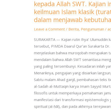
fondasi
kepada Allah SWT. Kajian i
utama
keilmuan Islam klasik (tur
penyucian
dalam menjawab kebutuhan
jiwa
(tazkiyat
Leave a Comment
/
Berita
,
Pengumuman
/
a
al-
SURAKARTA — Kajian rutin Ihya’ Ulumuddin k
nafs)
tersebut, PIMDA Daarul Qur’an Surakarta Dr
dan
menjelaskan bahwa muroqobah merupakan taha
pembentukan
mendalam bahwa Allah SWT senantiasa mengawas
karakter
yang paling tersembunyi. Kesadaran inilah ya
seorang
Menariknya, pengajian yang disiarkan langsung
muslim.
Sabtu malam Ahad ganjil, pembahasan teks tid
Menariknya,
al-Sadah al-Muttaqin karya Imam Sayyid Murtad
pengajian
filosofis untuk memperkaya pemahaman jama
yang
manifestasi dari transformasi epistemologis 
disiarkan
spiritual (al-ḥāl), dan pada akhirnya terejaw
langsung