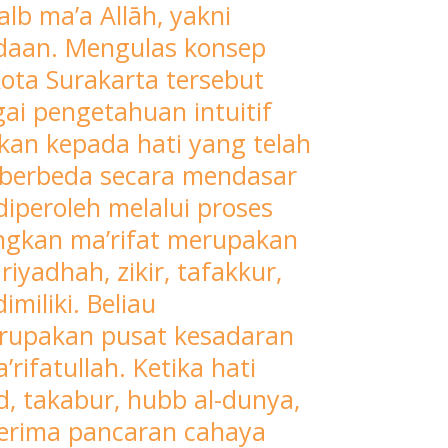
lb ma’a Allāh, yakni
adaan. Mengulas konsep
Kota Surakarta tersebut
i pengetahuan intuitif
kan kepada hati yang telah
 berbeda secara mendasar
diperoleh melalui proses
angkan ma’rifat merupakan
iyadhah, zikir, tafakkur,
miliki. Beliau
erupakan pusat kesadaran
ifatullah. Ketika hati
ad, takabur, hubb al-dunya,
erima pancaran cahaya