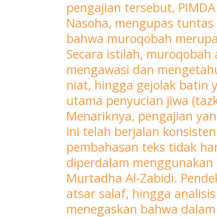
SURAKARTA
pengajian tersebut, PIMD
—
Nasoha, mengupas tuntas k
Kajian
bahwa muroqobah merupaka
rutin
Secara istilah, muroqobah
Ihya’
mengawasi dan mengetahui 
Ulumuddin
karya
niat, hingga gejolak batin
Imam
utama penyucian jiwa (taz
Al-
Menariknya, pengajian yan
Ghazali
ini telah berjalan konsist
di
pembahasan teks tidak han
Masjid
diperdalam menggunakan ki
Agung
Surakarta
Murtadha Al-Zabidi. Pende
kembali
atsar salaf, hingga anali
menyedot
menegaskan bahwa dalam k
perhatian