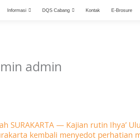
Informasi
DQS Cabang
Kontak
E-Brosure
dmin admin
ah SURAKARTA — Kajian rutin Ihya’ Ul
urakarta kembali menyedot perhatian 