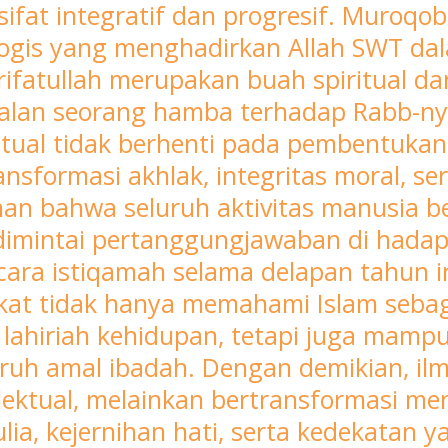
sifat integratif dan progresif. Muroq
logis yang menghadirkan Allah SWT da
ifatullah merupakan buah spiritual dar
lan seorang hamba terhadap Rabb-ny
ritual tidak berhenti pada pembentukan 
ansformasi akhlak, integritas moral, se
inan bahwa seluruh aktivitas manusia
dimintai pertanggungjawaban di hadapa
cara istiqamah selama delapan tahun i
at tidak hanya memahami Islam seba
 lahiriah kehidupan, tetapi juga mam
uruh amal ibadah. Dengan demikian, ilm
lektual, melainkan bertransformasi men
lia, kejernihan hati, serta kedekatan