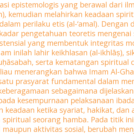
asi epistemologis yang berawal dari ilm
n), kemudian melahirkan keadaan spiritu
alam perilaku etis (al-‘amal). Dengan
kadar pengetahuan teoretis mengenai si
tensial yang membentuk integritas mo
inilah lahir keikhlasan (al-ikhlāṣ), si
sabah, serta kematangan spiritual d
 beliau menerangkan bahwa Imam Al-Gh
satu prasyarat fundamental dalam me
 keberagamaan sebagaimana dijelaskan d
ada kesempurnaan pelaksanaan ibadah
eadaan ketika syariat, hakikat, dan a
piritual seorang hamba. Pada titik inil
l maupun aktivitas sosial, berubah men