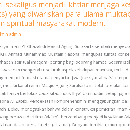
ni sekaligus menjadi ikhtiar menjaga k
ats) yang diwariskan para ulama muktab
 spiritual masyarakat modern.
dmin admin
arya Imam Al-Ghazali di Masjid Agung Surakarta kembali menyedo
. KH. Ahmad Muhammad Mustain Nasoha, mengupas tuntas konsep 
pan spiritual (maqām) penting bagi seorang hamba. Secara isti
i dan mengetahui seluruh aspek kehidupan manusia, mulai dari ti
ng menjadi fondasi utama penyucian jiwa (tazkiyat al-nafs) dan 
 melalui kanal resmi Masjid Agung Surakarta ini telah berjalan ko
ak hanya berfokus pada kitab induk Ihya’ Ulumuddin, tetapi juga
ha Al-Zabidi. Pendekatan komprehensif ini menggabungkan dalil Al-
ah. Beliau menegaskan bahwa dalam konstruksi pemikiran Imam 
yang berawal dari ilmu (al-‘ilm), berkembang menjadi keyakinan (a
antahkan dalam perilaku etis (al-‘amal). Dengan demikian, muroqob