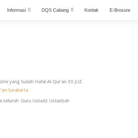
Informasi
DQS Cabang
Kontak
E-Brosure
izmi yang Sudah Hafal Al-Qur’an 30 JUZ
’an Surakarta
rta seluruh Guru Ustadz Ustadzah