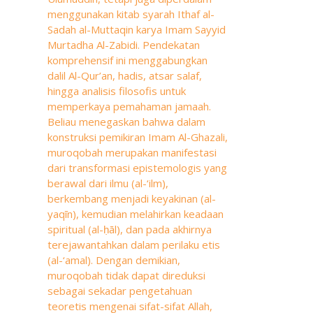
menggunakan kitab syarah Ithaf al-
Sadah al-Muttaqin karya Imam Sayyid
Murtadha Al-Zabidi. Pendekatan
komprehensif ini menggabungkan
dalil Al-Qur’an, hadis, atsar salaf,
hingga analisis filosofis untuk
memperkaya pemahaman jamaah.
Beliau menegaskan bahwa dalam
konstruksi pemikiran Imam Al-Ghazali,
muroqobah merupakan manifestasi
dari transformasi epistemologis yang
berawal dari ilmu (al-‘ilm),
berkembang menjadi keyakinan (al-
yaqīn), kemudian melahirkan keadaan
spiritual (al-ḥāl), dan pada akhirnya
terejawantahkan dalam perilaku etis
(al-‘amal). Dengan demikian,
muroqobah tidak dapat direduksi
sebagai sekadar pengetahuan
teoretis mengenai sifat-sifat Allah,