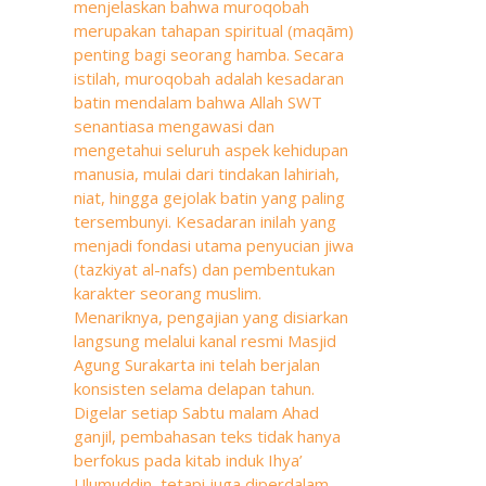
menjelaskan bahwa muroqobah
merupakan tahapan spiritual (maqām)
penting bagi seorang hamba. Secara
istilah, muroqobah adalah kesadaran
batin mendalam bahwa Allah SWT
senantiasa mengawasi dan
mengetahui seluruh aspek kehidupan
manusia, mulai dari tindakan lahiriah,
niat, hingga gejolak batin yang paling
tersembunyi. Kesadaran inilah yang
menjadi fondasi utama penyucian jiwa
(tazkiyat al-nafs) dan pembentukan
karakter seorang muslim.
Menariknya, pengajian yang disiarkan
langsung melalui kanal resmi Masjid
Agung Surakarta ini telah berjalan
konsisten selama delapan tahun.
Digelar setiap Sabtu malam Ahad
ganjil, pembahasan teks tidak hanya
berfokus pada kitab induk Ihya’
Ulumuddin, tetapi juga diperdalam