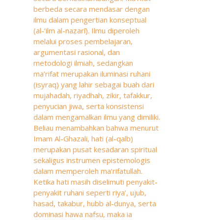
berbeda secara mendasar dengan
ilmu dalam pengertian konseptual
(al-‘ilm al-naẓarī). Ilmu diperoleh
melalui proses pembelajaran,
argumentasi rasional, dan
metodologi ilmiah, sedangkan
ma’rifat merupakan iluminasi ruhani
(isyraq) yang lahir sebagai buah dari
mujahadah, riyadhah, zikir, tafakkur,
penyucian jiwa, serta konsistensi
dalam mengamalkan ilmu yang dimiliki.
Beliau menambahkan bahwa menurut
Imam Al-Ghazali, hati (al-qalb)
merupakan pusat kesadaran spiritual
sekaligus instrumen epistemologis
dalam memperoleh ma’rifatullah.
Ketika hati masih diselimuti penyakit-
penyakit ruhani seperti riya’, ujub,
hasad, takabur, hubb al-dunya, serta
dominasi hawa nafsu, maka ia