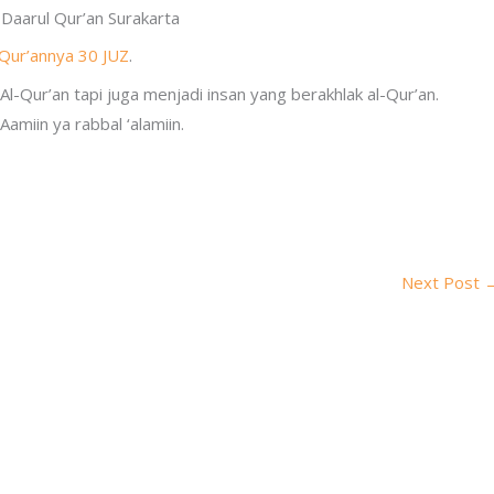
 Daarul Qur’an Surakarta
-Qur’annya 30 JUZ
.
l-Qur’an tapi juga menjadi insan yang berakhlak al-Qur’an.
amiin ya rabbal ‘alamiin.
Next Post