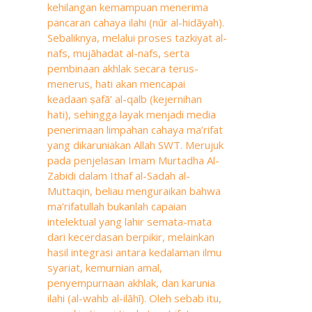
kehilangan kemampuan menerima
pancaran cahaya ilahi (nūr al-hidāyah).
Sebaliknya, melalui proses tazkiyat al-
nafs, mujāhadat al-nafs, serta
pembinaan akhlak secara terus-
menerus, hati akan mencapai
keadaan ṣafā’ al-qalb (kejernihan
hati), sehingga layak menjadi media
penerimaan limpahan cahaya ma’rifat
yang dikaruniakan Allah SWT. Merujuk
pada penjelasan Imam Murtadha Al-
Zabidi dalam Ithaf al-Sadah al-
Muttaqin, beliau menguraikan bahwa
ma’rifatullah bukanlah capaian
intelektual yang lahir semata-mata
dari kecerdasan berpikir, melainkan
hasil integrasi antara kedalaman ilmu
syariat, kemurnian amal,
penyempurnaan akhlak, dan karunia
ilahi (al-wahb al-ilāhī). Oleh sebab itu,