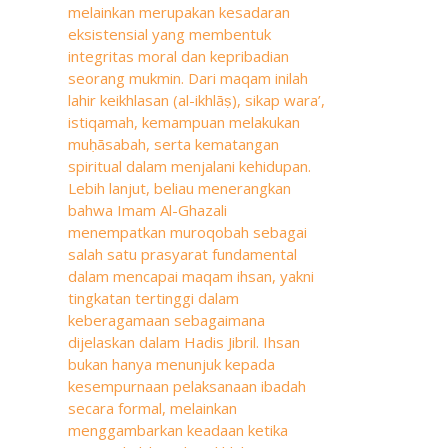
melainkan merupakan kesadaran
eksistensial yang membentuk
integritas moral dan kepribadian
seorang mukmin. Dari maqam inilah
lahir keikhlasan (al-ikhlāṣ), sikap wara’,
istiqamah, kemampuan melakukan
muḥāsabah, serta kematangan
spiritual dalam menjalani kehidupan.
Lebih lanjut, beliau menerangkan
bahwa Imam Al-Ghazali
menempatkan muroqobah sebagai
salah satu prasyarat fundamental
dalam mencapai maqam ihsan, yakni
tingkatan tertinggi dalam
keberagamaan sebagaimana
dijelaskan dalam Hadis Jibril. Ihsan
bukan hanya menunjuk kepada
kesempurnaan pelaksanaan ibadah
secara formal, melainkan
menggambarkan keadaan ketika