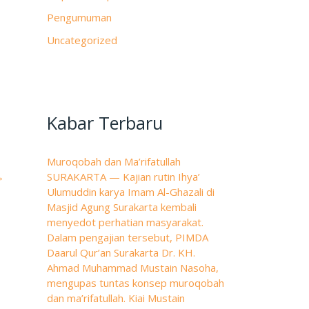
Pengumuman
Uncategorized
Kabar Terbaru
Muroqobah dan Ma’rifatullah
→
SURAKARTA — Kajian rutin Ihya’
Ulumuddin karya Imam Al-Ghazali di
Masjid Agung Surakarta kembali
menyedot perhatian masyarakat.
Dalam pengajian tersebut, PIMDA
Daarul Qur’an Surakarta Dr. KH.
Ahmad Muhammad Mustain Nasoha,
mengupas tuntas konsep muroqobah
dan ma’rifatullah. Kiai Mustain