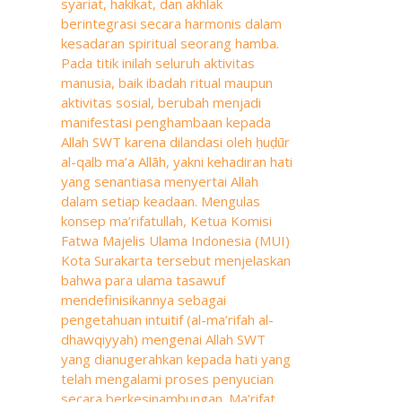
syariat, hakikat, dan akhlak
berintegrasi secara harmonis dalam
kesadaran spiritual seorang hamba.
Pada titik inilah seluruh aktivitas
manusia, baik ibadah ritual maupun
aktivitas sosial, berubah menjadi
manifestasi penghambaan kepada
Allah SWT karena dilandasi oleh ḥuḍūr
al-qalb ma’a Allāh, yakni kehadiran hati
yang senantiasa menyertai Allah
dalam setiap keadaan. Mengulas
konsep ma’rifatullah, Ketua Komisi
Fatwa Majelis Ulama Indonesia (MUI)
Kota Surakarta tersebut menjelaskan
bahwa para ulama tasawuf
mendefinisikannya sebagai
pengetahuan intuitif (al-ma’rifah al-
dhawqiyyah) mengenai Allah SWT
yang dianugerahkan kepada hati yang
telah mengalami proses penyucian
secara berkesinambungan. Ma’rifat