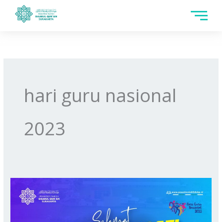
Skip
to
content
hari guru nasional
2023
HARI
GURU
NASIONAL
2023