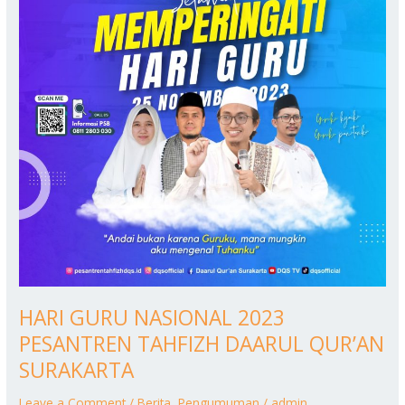
PESANTREN
TAHFIZH
DAARUL
QUR’AN
SURAKARTA
HARI GURU NASIONAL 2023
PESANTREN TAHFIZH DAARUL QUR’AN
SURAKARTA
Leave a Comment
/
Berita
,
Pengumuman
/
admin