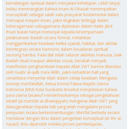
kematangan spiritual dalam menjalani kehidupan. Lebih lanjut,
beliau menerangkan bahwa Imam Al-Ghazali menempatkan
muroqobah sebagai salah satu prasyarat fundamental dalam
mencapai maqam ihsan, yakni tingkatan tertinggi dalam
keberagamaan sebagaimana dijelaskan dalam Hadis Jibril.
Ihsan bukan hanya menunjuk kepada kesempurnaan
pelaksanaan ibadah secara formal, melainkan
menggambarkan keadaan ketika syariat, hakikat, dan akhlak
berintegrasi secara harmonis dalam kesadaran spiritual
seorang hamba. Pada titik inilah seluruh aktivitas manusia, baik
ibadah ritual maupun aktivitas sosial, berubah menjadi
manifestasi penghambaan kepada Allah SWT karena dilandasi
oleh ḥuḍūr al-qalb ma’a Allāh, yakni kehadiran hati yang
senantiasa menyertai Allah dalam setiap keadaan. Mengulas
konsep ma’rifatullah, Ketua Komisi Fatwa Majelis Ulama
Indonesia (MUI) Kota Surakarta tersebut menjelaskan bahwa
para ulama tasawuf mendefinisikannya sebagai pengetahuan
intuitif (al-ma’rifah al-dhawqiyyah) mengenai Allah SWT yang
dianugerahkan kepada hati yang telah mengalami proses
penyucian secara berkesinambungan. Ma’rifat berbeda secara
mendasar dengan ilmu dalam pengertian konseptual (al-‘ilm al-
naẓarī). Ilmu diperoleh melalui proses pembelajaran,