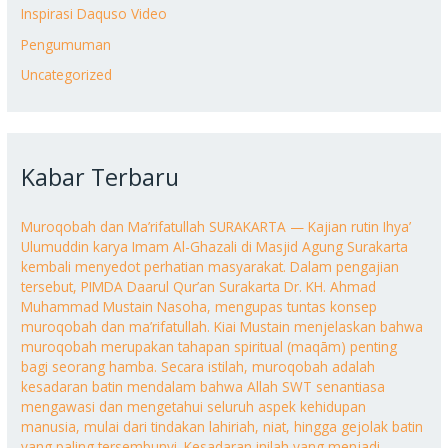
Inspirasi Daquso Video
Pengumuman
Uncategorized
Kabar Terbaru
Muroqobah dan Ma’rifatullah SURAKARTA — Kajian rutin Ihya’
Ulumuddin karya Imam Al-Ghazali di Masjid Agung Surakarta
kembali menyedot perhatian masyarakat. Dalam pengajian
tersebut, PIMDA Daarul Qur’an Surakarta Dr. KH. Ahmad
Muhammad Mustain Nasoha, mengupas tuntas konsep
muroqobah dan ma’rifatullah. Kiai Mustain menjelaskan bahwa
muroqobah merupakan tahapan spiritual (maqām) penting
bagi seorang hamba. Secara istilah, muroqobah adalah
kesadaran batin mendalam bahwa Allah SWT senantiasa
mengawasi dan mengetahui seluruh aspek kehidupan
manusia, mulai dari tindakan lahiriah, niat, hingga gejolak batin
yang paling tersembunyi. Kesadaran inilah yang menjadi