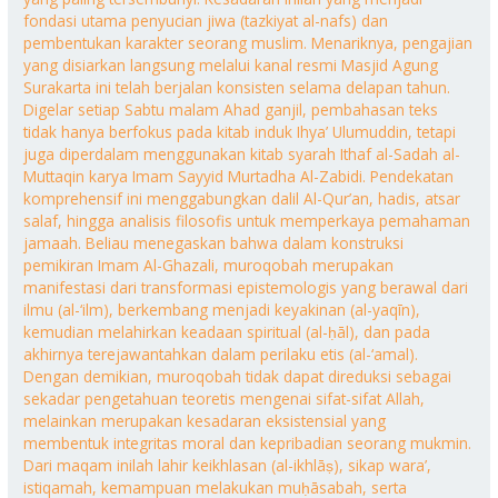
fondasi utama penyucian jiwa (tazkiyat al-nafs) dan
pembentukan karakter seorang muslim. Menariknya, pengajian
yang disiarkan langsung melalui kanal resmi Masjid Agung
Surakarta ini telah berjalan konsisten selama delapan tahun.
Digelar setiap Sabtu malam Ahad ganjil, pembahasan teks
tidak hanya berfokus pada kitab induk Ihya’ Ulumuddin, tetapi
juga diperdalam menggunakan kitab syarah Ithaf al-Sadah al-
Muttaqin karya Imam Sayyid Murtadha Al-Zabidi. Pendekatan
komprehensif ini menggabungkan dalil Al-Qur’an, hadis, atsar
salaf, hingga analisis filosofis untuk memperkaya pemahaman
jamaah. Beliau menegaskan bahwa dalam konstruksi
pemikiran Imam Al-Ghazali, muroqobah merupakan
manifestasi dari transformasi epistemologis yang berawal dari
ilmu (al-‘ilm), berkembang menjadi keyakinan (al-yaqīn),
kemudian melahirkan keadaan spiritual (al-ḥāl), dan pada
akhirnya terejawantahkan dalam perilaku etis (al-‘amal).
Dengan demikian, muroqobah tidak dapat direduksi sebagai
sekadar pengetahuan teoretis mengenai sifat-sifat Allah,
melainkan merupakan kesadaran eksistensial yang
membentuk integritas moral dan kepribadian seorang mukmin.
Dari maqam inilah lahir keikhlasan (al-ikhlāṣ), sikap wara’,
istiqamah, kemampuan melakukan muḥāsabah, serta