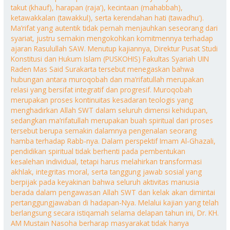
takut (khauf), harapan (raja’), kecintaan (mahabbah),
ketawakkalan (tawakkul), serta kerendahan hati (tawadhu’).
Ma’rifat yang autentik tidak pernah menjauhkan seseorang dari
syariat, justru semakin mengokohkan komitmennya terhadap
ajaran Rasulullah SAW. Menutup kajiannya, Direktur Pusat Studi
Konstitusi dan Hukum Islam (PUSKOHIS) Fakultas Syariah UIN
Raden Mas Said Surakarta tersebut menegaskan bahwa
hubungan antara muroqobah dan ma’rifatullah merupakan
relasi yang bersifat integratif dan progresif. Muroqobah
merupakan proses kontinuitas kesadaran teologis yang
menghadirkan Allah SWT dalam seluruh dimensi kehidupan,
sedangkan ma’rifatullah merupakan buah spiritual dari proses
tersebut berupa semakin dalamnya pengenalan seorang
hamba terhadap Rabb-nya. Dalam perspektif Imam Al-Ghazali,
pendidikan spiritual tidak berhenti pada pembentukan
kesalehan individual, tetapi harus melahirkan transformasi
akhlak, integritas moral, serta tanggung jawab sosial yang
berpijak pada keyakinan bahwa seluruh aktivitas manusia
berada dalam pengawasan Allah SWT dan kelak akan dimintai
pertanggungjawaban di hadapan-Nya. Melalui kajian yang telah
berlangsung secara istiqamah selama delapan tahun ini, Dr. KH.
AM Mustain Nasoha berharap masyarakat tidak hanya