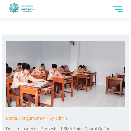
Skip
to
content
Berita
,
Pengumuman
/ By
admin
Dok. Imtihan Akhir Semester 1 SMA Sains Daarul Qur’an