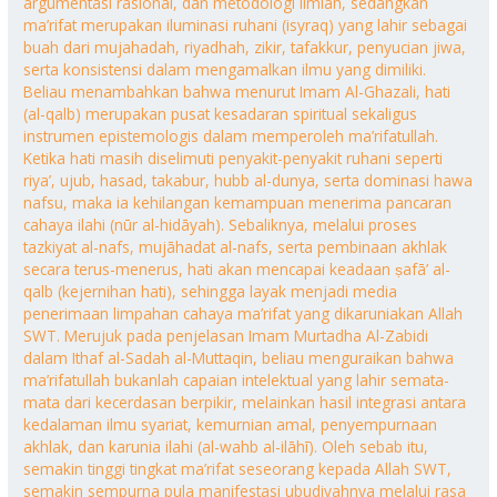
argumentasi rasional, dan metodologi ilmiah, sedangkan
ma’rifat merupakan iluminasi ruhani (isyraq) yang lahir sebagai
buah dari mujahadah, riyadhah, zikir, tafakkur, penyucian jiwa,
serta konsistensi dalam mengamalkan ilmu yang dimiliki.
Beliau menambahkan bahwa menurut Imam Al-Ghazali, hati
(al-qalb) merupakan pusat kesadaran spiritual sekaligus
instrumen epistemologis dalam memperoleh ma’rifatullah.
Ketika hati masih diselimuti penyakit-penyakit ruhani seperti
riya’, ujub, hasad, takabur, hubb al-dunya, serta dominasi hawa
nafsu, maka ia kehilangan kemampuan menerima pancaran
cahaya ilahi (nūr al-hidāyah). Sebaliknya, melalui proses
tazkiyat al-nafs, mujāhadat al-nafs, serta pembinaan akhlak
secara terus-menerus, hati akan mencapai keadaan ṣafā’ al-
qalb (kejernihan hati), sehingga layak menjadi media
penerimaan limpahan cahaya ma’rifat yang dikaruniakan Allah
SWT. Merujuk pada penjelasan Imam Murtadha Al-Zabidi
dalam Ithaf al-Sadah al-Muttaqin, beliau menguraikan bahwa
ma’rifatullah bukanlah capaian intelektual yang lahir semata-
mata dari kecerdasan berpikir, melainkan hasil integrasi antara
kedalaman ilmu syariat, kemurnian amal, penyempurnaan
akhlak, dan karunia ilahi (al-wahb al-ilāhī). Oleh sebab itu,
semakin tinggi tingkat ma’rifat seseorang kepada Allah SWT,
semakin sempurna pula manifestasi ubudiyahnya melalui rasa