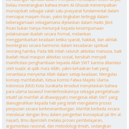
beliau menerangkan bahwa Imam Al-Ghazali menempatkan
muroqobah sebagai salah satu prasyarat fundamental dalam
mencapai maqam ihsan, yakni tingkatan tertinggi dalam
keberagamaan sebagaimana dijelaskan dalam Hadis Jibril.
Ihsan bukan hanya menunjuk kepada kesempurnaan
pelaksanaan ibadah secara formal, melainkan
menggambarkan keadaan ketika syariat, hakikat, dan akhlak
berintegrasi secara harmonis dalam kesadaran spiritual
seorang hamba. Pada titik inilah seluruh aktivitas manusia, baik
ibadah ritual maupun aktivitas sosial, berubah menjadi
manifestasi penghambaan kepada Allah SWT karena dilandasi
oleh ḥuḍūr al-qalb ma’a Allāh, yakni kehadiran hati yang
senantiasa menyertai Allah dalam setiap keadaan. Mengulas
konsep ma’rifatullah, Ketua Komisi Fatwa Majelis Ulama
Indonesia (MUI) Kota Surakarta tersebut menjelaskan bahwa
para ulama tasawuf mendefinisikannya sebagai pengetahuan
intuitif (al-ma’rifah al-dhawqiyyah) mengenai Allah SWT yang
dianugerahkan kepada hati yang telah mengalami proses
penyucian secara berkesinambungan. Ma’rifat berbeda secara
mendasar dengan ilmu dalam pengertian konseptual (al-‘ilm al-
naẓarī). Ilmu diperoleh melalui proses pembelajaran,
argumentasi rasional, dan metodologi ilmiah, sedangkan