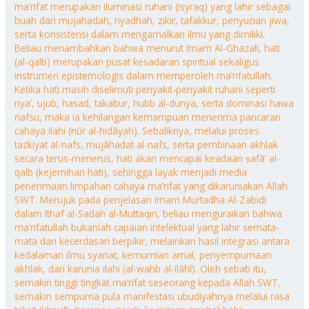
ma’rifat merupakan iluminasi ruhani (isyraq) yang lahir sebagai
buah dari mujahadah, riyadhah, zikir, tafakkur, penyucian jiwa,
serta konsistensi dalam mengamalkan ilmu yang dimiliki.
Beliau menambahkan bahwa menurut Imam Al-Ghazali, hati
(al-qalb) merupakan pusat kesadaran spiritual sekaligus
instrumen epistemologis dalam memperoleh ma’rifatullah.
Ketika hati masih diselimuti penyakit-penyakit ruhani seperti
riya’, ujub, hasad, takabur, hubb al-dunya, serta dominasi hawa
nafsu, maka ia kehilangan kemampuan menerima pancaran
cahaya ilahi (nūr al-hidāyah). Sebaliknya, melalui proses
tazkiyat al-nafs, mujāhadat al-nafs, serta pembinaan akhlak
secara terus-menerus, hati akan mencapai keadaan ṣafā’ al-
qalb (kejernihan hati), sehingga layak menjadi media
penerimaan limpahan cahaya ma’rifat yang dikaruniakan Allah
SWT. Merujuk pada penjelasan Imam Murtadha Al-Zabidi
dalam Ithaf al-Sadah al-Muttaqin, beliau menguraikan bahwa
ma’rifatullah bukanlah capaian intelektual yang lahir semata-
mata dari kecerdasan berpikir, melainkan hasil integrasi antara
kedalaman ilmu syariat, kemurnian amal, penyempurnaan
akhlak, dan karunia ilahi (al-wahb al-ilāhī). Oleh sebab itu,
semakin tinggi tingkat ma’rifat seseorang kepada Allah SWT,
semakin sempurna pula manifestasi ubudiyahnya melalui rasa