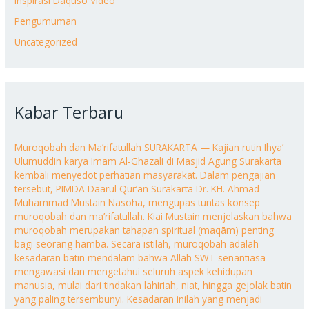
Inspirasi Daquso Video
Pengumuman
Uncategorized
Kabar Terbaru
Muroqobah dan Ma’rifatullah SURAKARTA — Kajian rutin Ihya’
Ulumuddin karya Imam Al-Ghazali di Masjid Agung Surakarta
kembali menyedot perhatian masyarakat. Dalam pengajian
tersebut, PIMDA Daarul Qur’an Surakarta Dr. KH. Ahmad
Muhammad Mustain Nasoha, mengupas tuntas konsep
muroqobah dan ma’rifatullah. Kiai Mustain menjelaskan bahwa
muroqobah merupakan tahapan spiritual (maqām) penting
bagi seorang hamba. Secara istilah, muroqobah adalah
kesadaran batin mendalam bahwa Allah SWT senantiasa
mengawasi dan mengetahui seluruh aspek kehidupan
manusia, mulai dari tindakan lahiriah, niat, hingga gejolak batin
yang paling tersembunyi. Kesadaran inilah yang menjadi