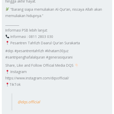
hingga akhir hayat.
“Barang siapa memuliakan Al-Qur’an, niscaya Allah akan
memuliakan hidupnya.”
_________
Informasi PSB lebih lanjut:
Informasi : 0811 2803 030
Pesantren Tahfizh Daarul Qur’an Surakarta
#dqs #pesantrentahfizh #khatam30juz
#santripenghafalalquran #generasiqurani
Share, Like and Follow Official Media DQS
Instagram
https://www.instagram.com/dqsofficial/
TikTok
@dqs.official