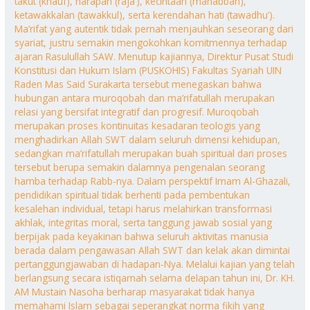
takut (khauf), harapan (raja’), kecintaan (mahabbah),
ketawakkalan (tawakkul), serta kerendahan hati (tawadhu’).
Ma’rifat yang autentik tidak pernah menjauhkan seseorang dari
syariat, justru semakin mengokohkan komitmennya terhadap
ajaran Rasulullah SAW. Menutup kajiannya, Direktur Pusat Studi
Konstitusi dan Hukum Islam (PUSKOHIS) Fakultas Syariah UIN
Raden Mas Said Surakarta tersebut menegaskan bahwa
hubungan antara muroqobah dan ma’rifatullah merupakan
relasi yang bersifat integratif dan progresif. Muroqobah
merupakan proses kontinuitas kesadaran teologis yang
menghadirkan Allah SWT dalam seluruh dimensi kehidupan,
sedangkan ma’rifatullah merupakan buah spiritual dari proses
tersebut berupa semakin dalamnya pengenalan seorang
hamba terhadap Rabb-nya. Dalam perspektif Imam Al-Ghazali,
pendidikan spiritual tidak berhenti pada pembentukan
kesalehan individual, tetapi harus melahirkan transformasi
akhlak, integritas moral, serta tanggung jawab sosial yang
berpijak pada keyakinan bahwa seluruh aktivitas manusia
berada dalam pengawasan Allah SWT dan kelak akan dimintai
pertanggungjawaban di hadapan-Nya. Melalui kajian yang telah
berlangsung secara istiqamah selama delapan tahun ini, Dr. KH.
AM Mustain Nasoha berharap masyarakat tidak hanya
memahami Islam sebagai seperangkat norma fikih yang