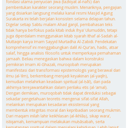
fondasi utama penyucian jiwa (tazkiyat al-nafs) dan
pembentukan karakter seorang muslim. Menariknya, pengajian
yang disiarkan langsung melalui kanal resmi Masjid Agung
Surakarta ini telah berjalan konsisten selama delapan tahun.
Digelar setiap Sabtu malam Ahad ganjil, pembahasan teks
tidak hanya berfokus pada kitab induk Ihya’ Ulumuddin, tetapi
juga diperdalam menggunakan kitab syarah Ithaf al-Sadah al-
Muttaqin karya Imam Sayyid Murtadha Al-Zabidi. Pendekatan
komprehensif ini menggabungkan dalil Al-Qur’an, hadis, atsar
salaf, hingga analisis filosofis untuk memperkaya pemahaman
jamaah. Beliau menegaskan bahwa dalam konstruksi
pemikiran Imam Al-Ghazali, muroqobah merupakan
manifestasi dari transformasi epistemologis yang berawal dari
ilmu (al-‘ilm), berkembang menjadi keyakinan (al-yaqīn),
kemudian melahirkan keadaan spiritual (al-ḥāl), dan pada
akhirnya terejawantahkan dalam perilaku etis (al-‘amal).
Dengan demikian, muroqobah tidak dapat direduksi sebagai
sekadar pengetahuan teoretis mengenai sifat-sifat Allah,
melainkan merupakan kesadaran eksistensial yang
membentuk integritas moral dan kepribadian seorang mukmin.
Dari maqam inilah lahir keikhlasan (al-ikhlāṣ), sikap wara’,
istiqamah, kemampuan melakukan muḥāsabah, serta
kematangan spiritual dalam menjalani kehidupan. Lebih lanjut,