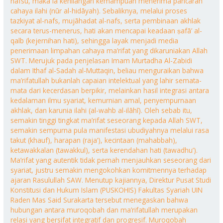
nafsu, maka ia kehilangan kemampuan menerima pancaran
cahaya ilahi (nūr al-hidāyah). Sebaliknya, melalui proses
tazkiyat al-nafs, mujāhadat al-nafs, serta pembinaan akhlak
secara terus-menerus, hati akan mencapai keadaan ṣafā’ al-
qalb (kejernihan hati), sehingga layak menjadi media
penerimaan limpahan cahaya ma’rifat yang dikaruniakan Allah
SWT. Merujuk pada penjelasan Imam Murtadha Al-Zabidi
dalam Ithaf al-Sadah al-Muttaqin, beliau menguraikan bahwa
ma’rifatullah bukanlah capaian intelektual yang lahir semata-
mata dari kecerdasan berpikir, melainkan hasil integrasi antara
kedalaman ilmu syariat, kemurnian amal, penyempurnaan
akhlak, dan karunia ilahi (al-wahb al-ilāhī). Oleh sebab itu,
semakin tinggi tingkat ma’rifat seseorang kepada Allah SWT,
semakin sempurna pula manifestasi ubudiyahnya melalui rasa
takut (khauf), harapan (raja’), kecintaan (mahabbah),
ketawakkalan (tawakkul), serta kerendahan hati (tawadhu’).
Ma’rifat yang autentik tidak pernah menjauhkan seseorang dari
syariat, justru semakin mengokohkan komitmennya terhadap
ajaran Rasulullah SAW. Menutup kajiannya, Direktur Pusat Studi
Konstitusi dan Hukum Islam (PUSKOHIS) Fakultas Syariah UIN
Raden Mas Said Surakarta tersebut menegaskan bahwa
hubungan antara muroqobah dan ma’rifatullah merupakan
relasi yang bersifat integratif dan progresif. Muroqobah