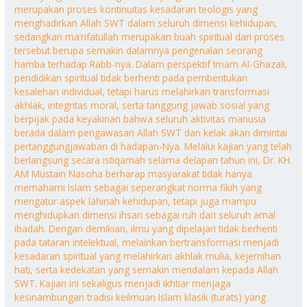
merupakan proses kontinuitas kesadaran teologis yang
menghadirkan Allah SWT dalam seluruh dimensi kehidupan,
sedangkan ma’rifatullah merupakan buah spiritual dari proses
tersebut berupa semakin dalamnya pengenalan seorang
hamba terhadap Rabb-nya. Dalam perspektif Imam Al-Ghazali,
pendidikan spiritual tidak berhenti pada pembentukan
kesalehan individual, tetapi harus melahirkan transformasi
akhlak, integritas moral, serta tanggung jawab sosial yang
berpijak pada keyakinan bahwa seluruh aktivitas manusia
berada dalam pengawasan Allah SWT dan kelak akan dimintai
pertanggungjawaban di hadapan-Nya. Melalui kajian yang telah
berlangsung secara istiqamah selama delapan tahun ini, Dr. KH.
AM Mustain Nasoha berharap masyarakat tidak hanya
memahami Islam sebagai seperangkat norma fikih yang
mengatur aspek lahiriah kehidupan, tetapi juga mampu
menghidupkan dimensi ihsan sebagai ruh dari seluruh amal
ibadah. Dengan demikian, ilmu yang dipelajari tidak berhenti
pada tataran intelektual, melainkan bertransformasi menjadi
kesadaran spiritual yang melahirkan akhlak mulia, kejernihan
hati, serta kedekatan yang semakin mendalam kepada Allah
SWT. Kajian ini sekaligus menjadi ikhtiar menjaga
kesinambungan tradisi keilmuan Islam klasik (turats) yang