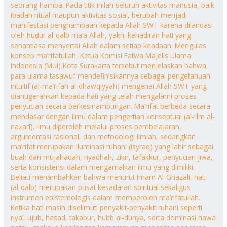
seorang hamba. Pada titik inilah seluruh aktivitas manusia, baik
ibadah ritual maupun aktivitas sosial, berubah menjadi
manifestasi penghambaan kepada Allah SWT karena dilandasi
oleh ḥuḍūr al-qalb ma’a Allāh, yakni kehadiran hati yang
senantiasa menyertai Allah dalam setiap keadaan. Mengulas
konsep ma’rifatullah, Ketua Komisi Fatwa Majelis Ulama
Indonesia (MUI) Kota Surakarta tersebut menjelaskan bahwa
para ulama tasawuf mendefinisikannya sebagai pengetahuan
intuitif (al-ma’rifah al-dhawqiyyah) mengenai Allah SWT yang
dianugerahkan kepada hati yang telah mengalami proses
penyucian secara berkesinambungan. Ma’rifat berbeda secara
mendasar dengan ilmu dalam pengertian konseptual (al-‘ilm al-
naẓarī). Ilmu diperoleh melalui proses pembelajaran,
argumentasi rasional, dan metodologi ilmiah, sedangkan
ma’rifat merupakan iluminasi ruhani (isyraq) yang lahir sebagai
buah dari mujahadah, riyadhah, zikir, tafakkur, penyucian jiwa,
serta konsistensi dalam mengamalkan ilmu yang dimiliki.
Beliau menambahkan bahwa menurut Imam Al-Ghazali, hati
(al-qalb) merupakan pusat kesadaran spiritual sekaligus
instrumen epistemologis dalam memperoleh ma’rifatullah.
Ketika hati masih diselimuti penyakit-penyakit ruhani seperti
riya’, ujub, hasad, takabur, hubb al-dunya, serta dominasi hawa