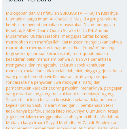
Muroqobah dan Ma’rifatullah SURAKARTA — Kajian rutin Ihya’
Ulumuddin karya Imam Al-Ghazali di Masjid Agung Surakarta
kembali menyedot perhatian masyarakat. Dalam pengajian
tersebut, PIMDA Daarul Qur’an Surakarta Dr. KH. Ahmad
Muhammad Mustain Nasoha, mengupas tuntas konsep
muroqobah dan ma’rifatullah. Kiai Mustain menjelaskan bahwa
muroqobah merupakan tahapan spiritual (maqām) penting
bagi seorang hamba. Secara istilah, muroqobah adalah
kesadaran batin mendalam bahwa Allah SWT senantiasa
mengawasi dan mengetahui seluruh aspek kehidupan
manusia, mulai dari tindakan lahiriah, niat, hingga gejolak batin
yang paling tersembunyi. Kesadaran inilah yang menjadi
fondasi utama penyucian jiwa (tazkiyat al-nafs) dan
pembentukan karakter seorang muslim. Menariknya, pengajian
yang disiarkan langsung melalui kanal resmi Masjid Agung
Surakarta ini telah berjalan konsisten selama delapan tahun.
Digelar setiap Sabtu malam Ahad ganjil, pembahasan teks
tidak hanya berfokus pada kitab induk Ihya’ Ulumuddin, tetapi
juga diperdalam menggunakan kitab syarah Ithaf al-Sadah al-
Muttaqin karya Imam Sayyid Murtadha Al-Zabidi. Pendekatan
komprehensif ini menggabungkan dalil Al-Qur’an, hadis, atsar