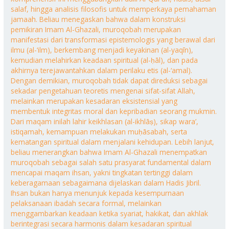
salaf, hingga analisis filosofis untuk memperkaya pemahaman
jamaah. Beliau menegaskan bahwa dalam konstruksi
pemikiran Imam Al-Ghazali, muroqobah merupakan
manifestasi dari transformasi epistemologis yang berawal dari
ilmu (al-‘ilm), berkembang menjadi keyakinan (al-yaqīn),
kemudian melahirkan keadaan spiritual (al-ḥāl), dan pada
akhirnya terejawantahkan dalam perilaku etis (al-‘amal).
Dengan demikian, muroqobah tidak dapat direduksi sebagai
sekadar pengetahuan teoretis mengenai sifat-sifat Allah,
melainkan merupakan kesadaran eksistensial yang
membentuk integritas moral dan kepribadian seorang mukmin.
Dari maqam inilah lahir keikhlasan (al-ikhlāṣ), sikap wara’,
istiqamah, kemampuan melakukan muḥāsabah, serta
kematangan spiritual dalam menjalani kehidupan. Lebih lanjut,
beliau menerangkan bahwa Imam Al-Ghazali menempatkan
muroqobah sebagai salah satu prasyarat fundamental dalam
mencapai maqam ihsan, yakni tingkatan tertinggi dalam
keberagamaan sebagaimana dijelaskan dalam Hadis Jibril.
Ihsan bukan hanya menunjuk kepada kesempurnaan
pelaksanaan ibadah secara formal, melainkan
menggambarkan keadaan ketika syariat, hakikat, dan akhlak
berintegrasi secara harmonis dalam kesadaran spiritual