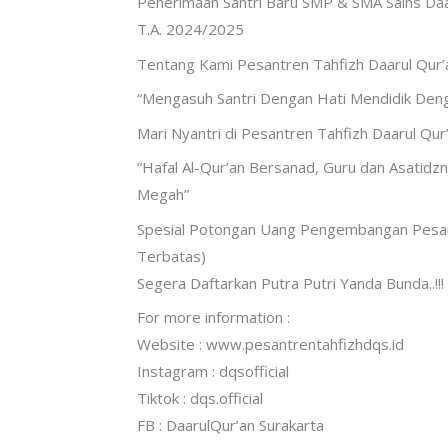
Penerimaan Santri Baru SMP & SMA Sains Daa
T.A. 2024/2025
Tentang Kami Pesantren Tahfizh Daarul Qur’
“Mengasuh Santri Dengan Hati Mendidik Den
Mari Nyantri di Pesantren Tahfizh Daarul Qur
“Hafal Al-Qur’an Bersanad, Guru dan Asatid
Megah”
Spesial Potongan Uang Pengembangan Pesant
Terbatas)
Segera Daftarkan Putra Putri Yanda Bunda..!!!
For more information :
Website : www.pesantrentahfizhdqs.id
Instagram : dqsofficial
Tiktok : dqs.official
FB : DaarulQur’an Surakarta