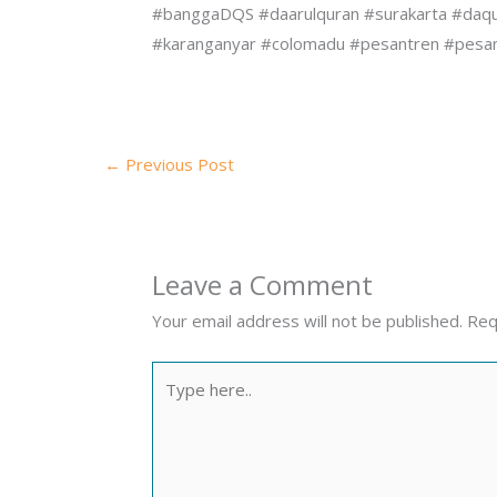
#banggaDQS #daarulquran #surakarta #daqu #
#karanganyar #colomadu #pesantren #pesan
←
Previous Post
Leave a Comment
Your email address will not be published.
Req
Type
here..