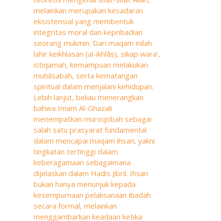
melainkan merupakan kesadaran
eksistensial yang membentuk
integritas moral dan kepribadian
seorang mukmin. Dari maqam inilah
lahir keikhlasan (al-ikhlāṣ), sikap wara’,
istiqamah, kemampuan melakukan
muḥāsabah, serta kematangan
spiritual dalam menjalani kehidupan.
Lebih lanjut, beliau menerangkan
bahwa Imam Al-Ghazali
menempatkan muroqobah sebagai
salah satu prasyarat fundamental
dalam mencapai maqam ihsan, yakni
tingkatan tertinggi dalam
keberagamaan sebagaimana
dijelaskan dalam Hadis Jibril. Ihsan
bukan hanya menunjuk kepada
kesempurnaan pelaksanaan ibadah
secara formal, melainkan
menggambarkan keadaan ketika