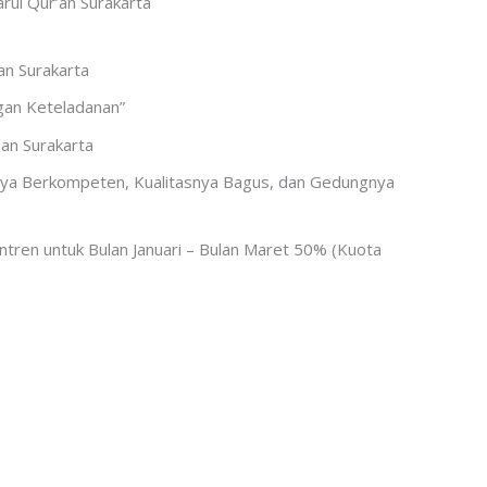
rul Qur’an Surakarta
an Surakarta
gan Keteladanan”
’an Surakarta
znya Berkompeten, Kualitasnya Bagus, dan Gedungnya
ren untuk Bulan Januari – Bulan Maret 50% (Kuota