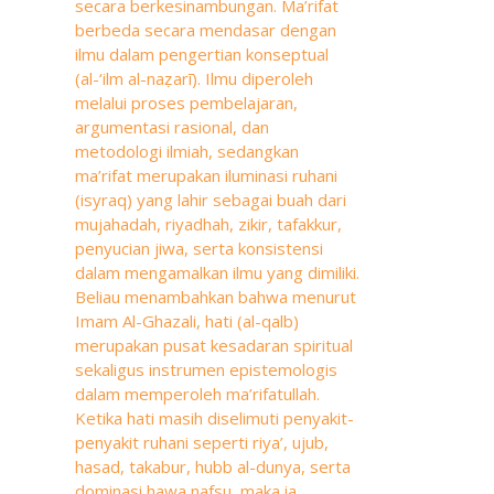
secara berkesinambungan. Ma’rifat
berbeda secara mendasar dengan
ilmu dalam pengertian konseptual
(al-‘ilm al-naẓarī). Ilmu diperoleh
melalui proses pembelajaran,
argumentasi rasional, dan
metodologi ilmiah, sedangkan
ma’rifat merupakan iluminasi ruhani
(isyraq) yang lahir sebagai buah dari
mujahadah, riyadhah, zikir, tafakkur,
penyucian jiwa, serta konsistensi
dalam mengamalkan ilmu yang dimiliki.
Beliau menambahkan bahwa menurut
Imam Al-Ghazali, hati (al-qalb)
merupakan pusat kesadaran spiritual
sekaligus instrumen epistemologis
dalam memperoleh ma’rifatullah.
Ketika hati masih diselimuti penyakit-
penyakit ruhani seperti riya’, ujub,
hasad, takabur, hubb al-dunya, serta
dominasi hawa nafsu, maka ia