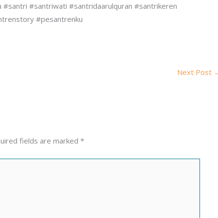
santri #santriwati #santridaarulquran #santrikeren
trenstory #pesantrenku
Next Post
uired fields are marked
*