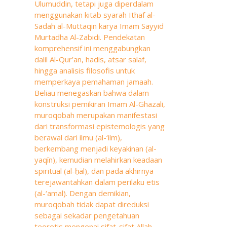
Ulumuddin, tetapi juga diperdalam
menggunakan kitab syarah Ithaf al-
Sadah al-Muttaqin karya Imam Sayyid
Murtadha Al-Zabidi. Pendekatan
komprehensif ini menggabungkan
dalil Al-Qur’an, hadis, atsar salaf,
hingga analisis filosofis untuk
memperkaya pemahaman jamaah.
Beliau menegaskan bahwa dalam
konstruksi pemikiran Imam Al-Ghazali,
muroqobah merupakan manifestasi
dari transformasi epistemologis yang
berawal dari ilmu (al-‘ilm),
berkembang menjadi keyakinan (al-
yaqīn), kemudian melahirkan keadaan
spiritual (al-ḥāl), dan pada akhirnya
terejawantahkan dalam perilaku etis
(al-‘amal). Dengan demikian,
muroqobah tidak dapat direduksi
sebagai sekadar pengetahuan
teoretis mengenai sifat-sifat Allah,