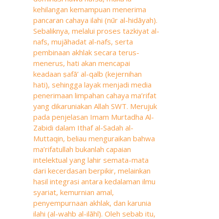
kehilangan kemampuan menerima
pancaran cahaya ilahi (nūr al-hidāyah).
Sebaliknya, melalui proses tazkiyat al-
nafs, mujāhadat al-nafs, serta
pembinaan akhlak secara terus-
menerus, hati akan mencapai
keadaan ṣafā’ al-qalb (kejernihan
hati), sehingga layak menjadi media
penerimaan limpahan cahaya ma’rifat
yang dikaruniakan Allah SWT. Merujuk
pada penjelasan Imam Murtadha Al-
Zabidi dalam Ithaf al-Sadah al-
Muttaqin, beliau menguraikan bahwa
ma’rifatullah bukanlah capaian
intelektual yang lahir semata-mata
dari kecerdasan berpikir, melainkan
hasil integrasi antara kedalaman ilmu
syariat, kemurnian amal,
penyempurnaan akhlak, dan karunia
ilahi (al-wahb al-ilāhī). Oleh sebab itu,