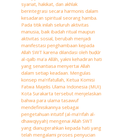
syariat, hakikat, dan akhlak
berintegrasi secara harmonis dalam
kesadaran spiritual seorang hamba.
Pada titik inilah seluruh aktivitas
manusia, baik ibadah ritual maupun
aktivitas sosial, berubah menjadi
manifestasi penghambaan kepada
Allah SWT karena dilandasi oleh ḥuḍūr
al-qalb ma’a Allāh, yakni kehadiran hati
yang senantiasa menyertai Allah
dalam setiap keadaan. Mengulas
konsep ma’rifatullah, Ketua Komisi
Fatwa Majelis Ulama Indonesia (MUI)
Kota Surakarta tersebut menjelaskan
bahwa para ulama tasawuf
mendefinisikannya sebagai
pengetahuan intuitif (al-ma’rifah al-
dhawqiyyah) mengenai Allah SWT
yang dianugerahkan kepada hati yang
telah mengalami proses penyucian