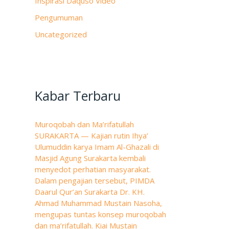
Inspirasi Daquso Video
Pengumuman
Uncategorized
Kabar Terbaru
Muroqobah dan Ma’rifatullah
SURAKARTA — Kajian rutin Ihya’
Ulumuddin karya Imam Al-Ghazali di
Masjid Agung Surakarta kembali
menyedot perhatian masyarakat.
Dalam pengajian tersebut, PIMDA
Daarul Qur’an Surakarta Dr. KH.
Ahmad Muhammad Mustain Nasoha,
mengupas tuntas konsep muroqobah
dan ma’rifatullah. Kiai Mustain