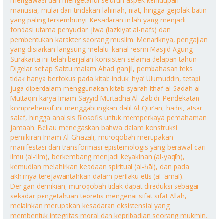
mengawasi dan mengetahui seluruh aspek kehidupan
manusia, mulai dari tindakan lahiriah, niat, hingga gejolak batin
yang paling tersembunyi. Kesadaran inilah yang menjadi
fondasi utama penyucian jiwa (tazkiyat al-nafs) dan
pembentukan karakter seorang muslim. Menariknya, pengajian
yang disiarkan langsung melalui kanal resmi Masjid Agung
Surakarta ini telah berjalan konsisten selama delapan tahun.
Digelar setiap Sabtu malam Ahad ganjil, pembahasan teks
tidak hanya berfokus pada kitab induk Ihya’ Ulumuddin, tetapi
juga diperdalam menggunakan kitab syarah Ithaf al-Sadah al-
Muttaqin karya Imam Sayyid Murtadha Al-Zabidi. Pendekatan
komprehensif ini menggabungkan dalil Al-Qur’an, hadis, atsar
salaf, hingga analisis filosofis untuk memperkaya pemahaman
jamaah. Beliau menegaskan bahwa dalam konstruksi
pemikiran Imam Al-Ghazali, muroqobah merupakan
manifestasi dari transformasi epistemologis yang berawal dari
ilmu (al-‘ilm), berkembang menjadi keyakinan (al-yaqīn),
kemudian melahirkan keadaan spiritual (al-ḥāl), dan pada
akhirnya terejawantahkan dalam perilaku etis (al-‘amal).
Dengan demikian, muroqobah tidak dapat direduksi sebagai
sekadar pengetahuan teoretis mengenai sifat-sifat Allah,
melainkan merupakan kesadaran eksistensial yang
membentuk integritas moral dan kepribadian seorang mukmin.