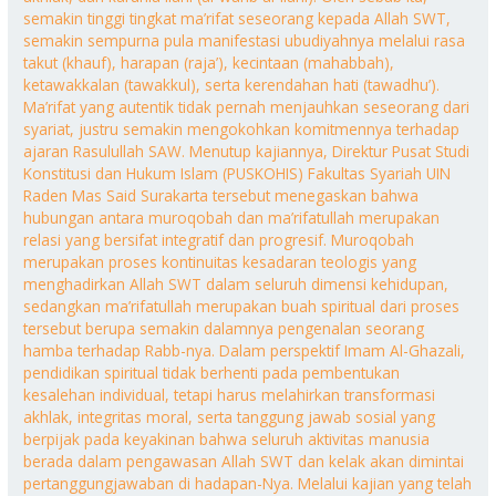
semakin tinggi tingkat ma’rifat seseorang kepada Allah SWT,
semakin sempurna pula manifestasi ubudiyahnya melalui rasa
takut (khauf), harapan (raja’), kecintaan (mahabbah),
ketawakkalan (tawakkul), serta kerendahan hati (tawadhu’).
Ma’rifat yang autentik tidak pernah menjauhkan seseorang dari
syariat, justru semakin mengokohkan komitmennya terhadap
ajaran Rasulullah SAW. Menutup kajiannya, Direktur Pusat Studi
Konstitusi dan Hukum Islam (PUSKOHIS) Fakultas Syariah UIN
Raden Mas Said Surakarta tersebut menegaskan bahwa
hubungan antara muroqobah dan ma’rifatullah merupakan
relasi yang bersifat integratif dan progresif. Muroqobah
merupakan proses kontinuitas kesadaran teologis yang
menghadirkan Allah SWT dalam seluruh dimensi kehidupan,
sedangkan ma’rifatullah merupakan buah spiritual dari proses
tersebut berupa semakin dalamnya pengenalan seorang
hamba terhadap Rabb-nya. Dalam perspektif Imam Al-Ghazali,
pendidikan spiritual tidak berhenti pada pembentukan
kesalehan individual, tetapi harus melahirkan transformasi
akhlak, integritas moral, serta tanggung jawab sosial yang
berpijak pada keyakinan bahwa seluruh aktivitas manusia
berada dalam pengawasan Allah SWT dan kelak akan dimintai
pertanggungjawaban di hadapan-Nya. Melalui kajian yang telah