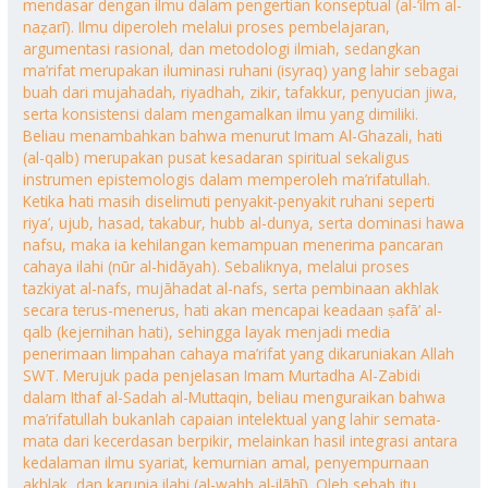
mendasar dengan ilmu dalam pengertian konseptual (al-‘ilm al-
naẓarī). Ilmu diperoleh melalui proses pembelajaran,
argumentasi rasional, dan metodologi ilmiah, sedangkan
ma’rifat merupakan iluminasi ruhani (isyraq) yang lahir sebagai
buah dari mujahadah, riyadhah, zikir, tafakkur, penyucian jiwa,
serta konsistensi dalam mengamalkan ilmu yang dimiliki.
Beliau menambahkan bahwa menurut Imam Al-Ghazali, hati
(al-qalb) merupakan pusat kesadaran spiritual sekaligus
instrumen epistemologis dalam memperoleh ma’rifatullah.
Ketika hati masih diselimuti penyakit-penyakit ruhani seperti
riya’, ujub, hasad, takabur, hubb al-dunya, serta dominasi hawa
nafsu, maka ia kehilangan kemampuan menerima pancaran
cahaya ilahi (nūr al-hidāyah). Sebaliknya, melalui proses
tazkiyat al-nafs, mujāhadat al-nafs, serta pembinaan akhlak
secara terus-menerus, hati akan mencapai keadaan ṣafā’ al-
qalb (kejernihan hati), sehingga layak menjadi media
penerimaan limpahan cahaya ma’rifat yang dikaruniakan Allah
SWT. Merujuk pada penjelasan Imam Murtadha Al-Zabidi
dalam Ithaf al-Sadah al-Muttaqin, beliau menguraikan bahwa
ma’rifatullah bukanlah capaian intelektual yang lahir semata-
mata dari kecerdasan berpikir, melainkan hasil integrasi antara
kedalaman ilmu syariat, kemurnian amal, penyempurnaan
akhlak, dan karunia ilahi (al-wahb al-ilāhī). Oleh sebab itu,