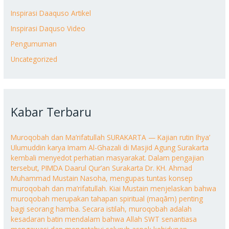
Inspirasi Daaquso Artikel
Inspirasi Daquso Video
Pengumuman
Uncategorized
Kabar Terbaru
Muroqobah dan Ma’rifatullah SURAKARTA — Kajian rutin Ihya’
Ulumuddin karya Imam Al-Ghazali di Masjid Agung Surakarta
kembali menyedot perhatian masyarakat. Dalam pengajian
tersebut, PIMDA Daarul Qur’an Surakarta Dr. KH. Ahmad
Muhammad Mustain Nasoha, mengupas tuntas konsep
muroqobah dan ma’rifatullah. Kiai Mustain menjelaskan bahwa
muroqobah merupakan tahapan spiritual (maqām) penting
bagi seorang hamba. Secara istilah, muroqobah adalah
kesadaran batin mendalam bahwa Allah SWT senantiasa