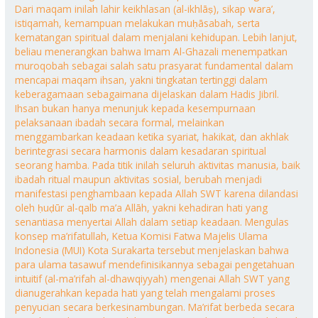
Dari maqam inilah lahir keikhlasan (al-ikhlāṣ), sikap wara’,
istiqamah, kemampuan melakukan muḥāsabah, serta
kematangan spiritual dalam menjalani kehidupan. Lebih lanjut,
beliau menerangkan bahwa Imam Al-Ghazali menempatkan
muroqobah sebagai salah satu prasyarat fundamental dalam
mencapai maqam ihsan, yakni tingkatan tertinggi dalam
keberagamaan sebagaimana dijelaskan dalam Hadis Jibril.
Ihsan bukan hanya menunjuk kepada kesempurnaan
pelaksanaan ibadah secara formal, melainkan
menggambarkan keadaan ketika syariat, hakikat, dan akhlak
berintegrasi secara harmonis dalam kesadaran spiritual
seorang hamba. Pada titik inilah seluruh aktivitas manusia, baik
ibadah ritual maupun aktivitas sosial, berubah menjadi
manifestasi penghambaan kepada Allah SWT karena dilandasi
oleh ḥuḍūr al-qalb ma’a Allāh, yakni kehadiran hati yang
senantiasa menyertai Allah dalam setiap keadaan. Mengulas
konsep ma’rifatullah, Ketua Komisi Fatwa Majelis Ulama
Indonesia (MUI) Kota Surakarta tersebut menjelaskan bahwa
para ulama tasawuf mendefinisikannya sebagai pengetahuan
intuitif (al-ma’rifah al-dhawqiyyah) mengenai Allah SWT yang
dianugerahkan kepada hati yang telah mengalami proses
penyucian secara berkesinambungan. Ma’rifat berbeda secara