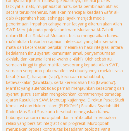
cahaya ilahi (nūr al-hidāyah). Sebaliknya, melalui proses
tazkiyat al-nafs, mujāhadat al-nafs, serta pembinaan akhlak
secara terus-menerus, hati akan mencapai keadaan ṣafā’ al-
qalb (kejernihan hati), sehingga layak menjadi media
penerimaan limpahan cahaya ma’rifat yang dikaruniakan Allah
SWT. Merujuk pada penjelasan Imam Murtadha Al-Zabidi
dalam Ithaf al-Sadah al-Muttaqin, beliau menguraikan bahwa
ma’rifatullah bukanlah capaian intelektual yang lahir semata-
mata dari kecerdasan berpikir, melainkan hasil integrasi antara
kedalaman ilmu syariat, kemurnian amal, penyempurnaan
akhlak, dan karunia ilahi (al-wahb al-ilāhī). Oleh sebab itu,
semakin tinggi tingkat ma’rifat seseorang kepada Allah SWT,
semakin sempurna pula manifestasi ubudiyahnya melalui rasa
takut (khauf), harapan (raja’), kecintaan (mahabbah),
ketawakkalan (tawakkul), serta kerendahan hati (tawadhu’).
Ma’rifat yang autentik tidak pernah menjauhkan seseorang dari
syariat, justru semakin mengokohkan komitmennya terhadap
ajaran Rasulullah SAW. Menutup kajiannya, Direktur Pusat Studi
Konstitusi dan Hukum Islam (PUSKOHIS) Fakultas Syariah UIN
Raden Mas Said Surakarta tersebut menegaskan bahwa
hubungan antara muroqobah dan ma’rifatullah merupakan
relasi yang bersifat integratif dan progresif. Muroqobah
merupakan proses kontinuitas kesadaran teologis yang