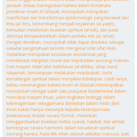
jamaah. Beliau menegaskan bahwa dalam konstruksi
pemikiran Imam Al-Ghazali, muroqobah merupakan
manifestasi dari transformasi epistemologis yang berawal dari
ilmu (al-‘ilm), berkembang menjadi keyakinan (al-yaqīn),
kemudian melahirkan keadaan spiritual (al-ḥāl), dan pada
akhirnya terejawantahkan dalam perilaku etis (al-‘amal).
Dengan demikian, muroqobah tidak dapat direduksi sebagai
sekadar pengetahuan teoretis mengenai sifat-sifat Allah,
melainkan merupakan kesadaran eksistensial yang
membentuk integritas moral dan kepribadian seorang mukmin.
Dari maqam inilah lahir keikhlasan (al-ikhlāṣ), sikap wara’,
istiqamah, kemampuan melakukan muḥāsabah, serta
kematangan spiritual dalam menjalani kehidupan. Lebih lanjut,
beliau menerangkan bahwa Imam Al-Ghazali menempatkan
muroqobah sebagai salah satu prasyarat fundamental dalam
mencapai maqam ihsan, yakni tingkatan tertinggi dalam
keberagamaan sebagaimana dijelaskan dalam Hadis Jibril.
Ihsan bukan hanya menunjuk kepada kesempurnaan
pelaksanaan ibadah secara formal, melainkan
menggambarkan keadaan ketika syariat, hakikat, dan akhlak
berintegrasi secara harmonis dalam kesadaran spiritual
seorang hamba. Pada titik inilah seluruh aktivitas manusia, baik