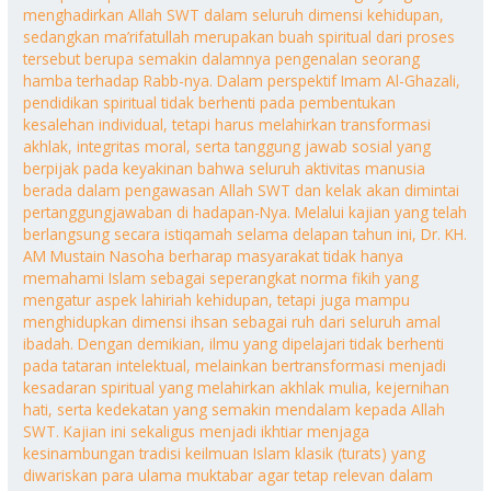
menghadirkan Allah SWT dalam seluruh dimensi kehidupan,
sedangkan ma’rifatullah merupakan buah spiritual dari proses
tersebut berupa semakin dalamnya pengenalan seorang
hamba terhadap Rabb-nya. Dalam perspektif Imam Al-Ghazali,
pendidikan spiritual tidak berhenti pada pembentukan
kesalehan individual, tetapi harus melahirkan transformasi
akhlak, integritas moral, serta tanggung jawab sosial yang
berpijak pada keyakinan bahwa seluruh aktivitas manusia
berada dalam pengawasan Allah SWT dan kelak akan dimintai
pertanggungjawaban di hadapan-Nya. Melalui kajian yang telah
berlangsung secara istiqamah selama delapan tahun ini, Dr. KH.
AM Mustain Nasoha berharap masyarakat tidak hanya
memahami Islam sebagai seperangkat norma fikih yang
mengatur aspek lahiriah kehidupan, tetapi juga mampu
menghidupkan dimensi ihsan sebagai ruh dari seluruh amal
ibadah. Dengan demikian, ilmu yang dipelajari tidak berhenti
pada tataran intelektual, melainkan bertransformasi menjadi
kesadaran spiritual yang melahirkan akhlak mulia, kejernihan
hati, serta kedekatan yang semakin mendalam kepada Allah
SWT. Kajian ini sekaligus menjadi ikhtiar menjaga
kesinambungan tradisi keilmuan Islam klasik (turats) yang
diwariskan para ulama muktabar agar tetap relevan dalam