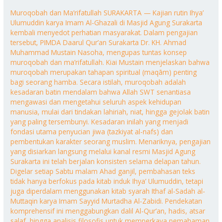
Muroqobah dan Ma’rifatullah SURAKARTA — Kajian rutin Ihya’
Ulumuddin karya Imam Al-Ghazali di Masjid Agung Surakarta
kembali menyedot perhatian masyarakat. Dalam pengajian
tersebut, PIMDA Daarul Qur’an Surakarta Dr. KH. Ahmad
Muhammad Mustain Nasoha, mengupas tuntas konsep
muroqobah dan ma’rifatullah. Kiai Mustain menjelaskan bahwa
muroqobah merupakan tahapan spiritual (maqām) penting
bagi seorang hamba. Secara istilah, muroqobah adalah
kesadaran batin mendalam bahwa Allah SWT senantiasa
mengawasi dan mengetahui seluruh aspek kehidupan
manusia, mulai dari tindakan lahiriah, niat, hingga gejolak batin
yang paling tersembunyi. Kesadaran inilah yang menjadi
fondasi utama penyucian jiwa (tazkiyat al-nafs) dan
pembentukan karakter seorang muslim. Menariknya, pengajian
yang disiarkan langsung melalui kanal resmi Masjid Agung
Surakarta ini telah berjalan konsisten selama delapan tahun.
Digelar setiap Sabtu malam Ahad ganjil, pembahasan teks
tidak hanya berfokus pada kitab induk Ihya’ Ulumuddin, tetapi
juga diperdalam menggunakan kitab syarah Ithaf al-Sadah al-
Muttaqin karya Imam Sayyid Murtadha Al-Zabidi. Pendekatan
komprehensif ini menggabungkan dalil Al-Qur’an, hadis, atsar
salaf, hingga analisis filosofis untuk memperkaya pemahaman