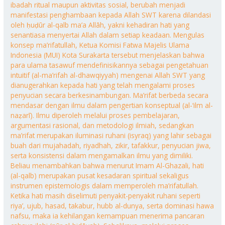
ibadah ritual maupun aktivitas sosial, berubah menjadi
manifestasi penghambaan kepada Allah SWT karena dilandasi
oleh ḥuḍūr al-qalb ma’a Allāh, yakni kehadiran hati yang
senantiasa menyertai Allah dalam setiap keadaan. Mengulas
konsep ma’rifatullah, Ketua Komisi Fatwa Majelis Ulama
Indonesia (MUI) Kota Surakarta tersebut menjelaskan bahwa
para ulama tasawuf mendefinisikannya sebagai pengetahuan
intuitif (al-ma’rifah al-dhawqiyyah) mengenai Allah SWT yang
dianugerahkan kepada hati yang telah mengalami proses
penyucian secara berkesinambungan. Ma’rifat berbeda secara
mendasar dengan ilmu dalam pengertian konseptual (al-‘ilm al-
naẓarī). Ilmu diperoleh melalui proses pembelajaran,
argumentasi rasional, dan metodologi ilmiah, sedangkan
ma’rifat merupakan iluminasi ruhani (isyraq) yang lahir sebagai
buah dari mujahadah, riyadhah, zikir, tafakkur, penyucian jiwa,
serta konsistensi dalam mengamalkan ilmu yang dimiliki.
Beliau menambahkan bahwa menurut Imam Al-Ghazali, hati
(al-qalb) merupakan pusat kesadaran spiritual sekaligus
instrumen epistemologis dalam memperoleh ma’rifatullah.
Ketika hati masih diselimuti penyakit-penyakit ruhani seperti
riya’, ujub, hasad, takabur, hubb al-dunya, serta dominasi hawa
nafsu, maka ia kehilangan kemampuan menerima pancaran