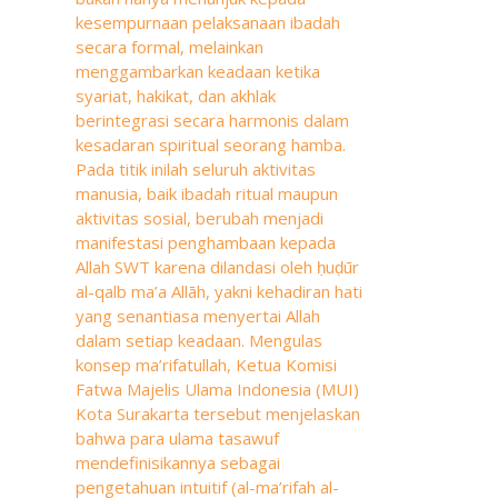
kesempurnaan pelaksanaan ibadah
secara formal, melainkan
menggambarkan keadaan ketika
syariat, hakikat, dan akhlak
berintegrasi secara harmonis dalam
kesadaran spiritual seorang hamba.
Pada titik inilah seluruh aktivitas
manusia, baik ibadah ritual maupun
aktivitas sosial, berubah menjadi
manifestasi penghambaan kepada
Allah SWT karena dilandasi oleh ḥuḍūr
al-qalb ma’a Allāh, yakni kehadiran hati
yang senantiasa menyertai Allah
dalam setiap keadaan. Mengulas
konsep ma’rifatullah, Ketua Komisi
Fatwa Majelis Ulama Indonesia (MUI)
Kota Surakarta tersebut menjelaskan
bahwa para ulama tasawuf
mendefinisikannya sebagai
pengetahuan intuitif (al-ma’rifah al-