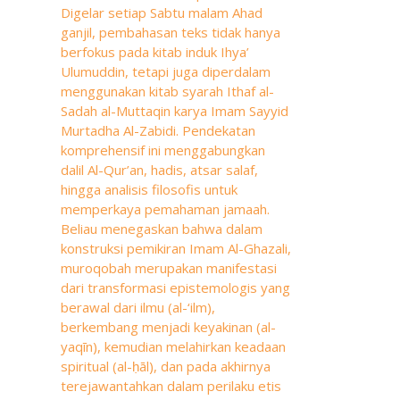
Digelar setiap Sabtu malam Ahad
ganjil, pembahasan teks tidak hanya
berfokus pada kitab induk Ihya’
Ulumuddin, tetapi juga diperdalam
menggunakan kitab syarah Ithaf al-
Sadah al-Muttaqin karya Imam Sayyid
Murtadha Al-Zabidi. Pendekatan
komprehensif ini menggabungkan
dalil Al-Qur’an, hadis, atsar salaf,
hingga analisis filosofis untuk
memperkaya pemahaman jamaah.
Beliau menegaskan bahwa dalam
konstruksi pemikiran Imam Al-Ghazali,
muroqobah merupakan manifestasi
dari transformasi epistemologis yang
berawal dari ilmu (al-‘ilm),
berkembang menjadi keyakinan (al-
yaqīn), kemudian melahirkan keadaan
spiritual (al-ḥāl), dan pada akhirnya
terejawantahkan dalam perilaku etis