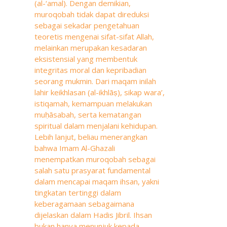
(al-‘amal). Dengan demikian,
muroqobah tidak dapat direduksi
sebagai sekadar pengetahuan
teoretis mengenai sifat-sifat Allah,
melainkan merupakan kesadaran
eksistensial yang membentuk
integritas moral dan kepribadian
seorang mukmin. Dari maqam inilah
lahir keikhlasan (al-ikhlāṣ), sikap wara’,
istiqamah, kemampuan melakukan
muḥāsabah, serta kematangan
spiritual dalam menjalani kehidupan.
Lebih lanjut, beliau menerangkan
bahwa Imam Al-Ghazali
menempatkan muroqobah sebagai
salah satu prasyarat fundamental
dalam mencapai maqam ihsan, yakni
tingkatan tertinggi dalam
keberagamaan sebagaimana
dijelaskan dalam Hadis Jibril. Ihsan
bukan hanya menunjuk kepada