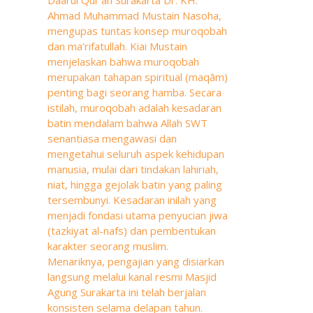
Ahmad Muhammad Mustain Nasoha,
mengupas tuntas konsep muroqobah
dan ma’rifatullah. Kiai Mustain
menjelaskan bahwa muroqobah
merupakan tahapan spiritual (maqām)
penting bagi seorang hamba. Secara
istilah, muroqobah adalah kesadaran
batin mendalam bahwa Allah SWT
senantiasa mengawasi dan
mengetahui seluruh aspek kehidupan
manusia, mulai dari tindakan lahiriah,
niat, hingga gejolak batin yang paling
tersembunyi. Kesadaran inilah yang
menjadi fondasi utama penyucian jiwa
(tazkiyat al-nafs) dan pembentukan
karakter seorang muslim.
Menariknya, pengajian yang disiarkan
langsung melalui kanal resmi Masjid
Agung Surakarta ini telah berjalan
konsisten selama delapan tahun.