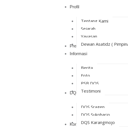
Skip
Profil
to
content
Tentang Kami
Sejarah
Yayasan
Dewan Asatidz ( Pimpin
Prestasi
Informasi
Berita
Foto
PSB DQS
Testimoni
DQS Cabang
DQS Sragen
DQS Sukoharjo
DQS Karangmojo
Kontak