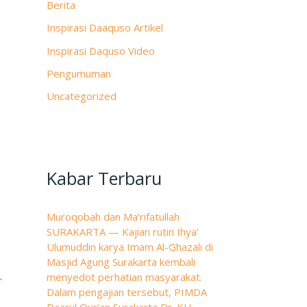
Berita
Inspirasi Daaquso Artikel
Inspirasi Daquso Video
Pengumuman
Uncategorized
Kabar Terbaru
Muroqobah dan Ma’rifatullah
SURAKARTA — Kajian rutin Ihya’
Ulumuddin karya Imam Al-Ghazali di
Masjid Agung Surakarta kembali
→
menyedot perhatian masyarakat.
Dalam pengajian tersebut, PIMDA
Daarul Qur’an Surakarta Dr. KH.