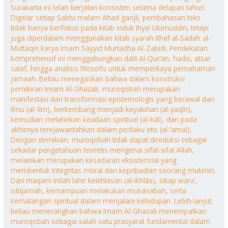
Surakarta ini telah berjalan konsisten selama delapan tahun.
Digelar setiap Sabtu malam Ahad ganjil, pembahasan teks
tidak hanya berfokus pada kitab induk Ihya’ Ulumuddin, tetapi
juga diperdalam menggunakan kitab syarah Ithaf al-Sadah al-
Muttaqin karya Imam Sayyid Murtadha Al-Zabidi. Pendekatan
komprehensif ini menggabungkan dalil Al-Qur’an, hadis, atsar
salaf, hingga analisis filosofis untuk memperkaya pemahaman
jamaah. Beliau menegaskan bahwa dalam konstruksi
pemikiran Imam Al-Ghazali, muroqobah merupakan
manifestasi dari transformasi epistemologis yang berawal dari
ilmu (al-‘ilm), berkembang menjadi keyakinan (al-yaqīn),
kemudian melahirkan keadaan spiritual (al-ḥāl), dan pada
akhirnya terejawantahkan dalam perilaku etis (al-‘amal).
Dengan demikian, muroqobah tidak dapat direduksi sebagai
sekadar pengetahuan teoretis mengenai sifat-sifat Allah,
melainkan merupakan kesadaran eksistensial yang
membentuk integritas moral dan kepribadian seorang mukmin.
Dari maqam inilah lahir keikhlasan (al-ikhlāṣ), sikap wara’,
istiqamah, kemampuan melakukan muḥāsabah, serta
kematangan spiritual dalam menjalani kehidupan. Lebih lanjut,
beliau menerangkan bahwa Imam Al-Ghazali menempatkan
muroqobah sebagai salah satu prasyarat fundamental dalam