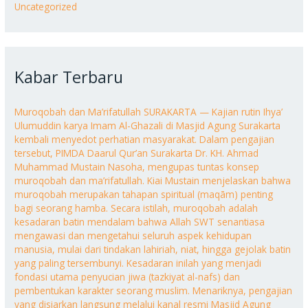
Uncategorized
Kabar Terbaru
Muroqobah dan Ma’rifatullah SURAKARTA — Kajian rutin Ihya’
Ulumuddin karya Imam Al-Ghazali di Masjid Agung Surakarta
kembali menyedot perhatian masyarakat. Dalam pengajian
tersebut, PIMDA Daarul Qur’an Surakarta Dr. KH. Ahmad
Muhammad Mustain Nasoha, mengupas tuntas konsep
muroqobah dan ma’rifatullah. Kiai Mustain menjelaskan bahwa
muroqobah merupakan tahapan spiritual (maqām) penting
bagi seorang hamba. Secara istilah, muroqobah adalah
kesadaran batin mendalam bahwa Allah SWT senantiasa
mengawasi dan mengetahui seluruh aspek kehidupan
manusia, mulai dari tindakan lahiriah, niat, hingga gejolak batin
yang paling tersembunyi. Kesadaran inilah yang menjadi
fondasi utama penyucian jiwa (tazkiyat al-nafs) dan
pembentukan karakter seorang muslim. Menariknya, pengajian
yang disiarkan langsung melalui kanal resmi Masjid Agung