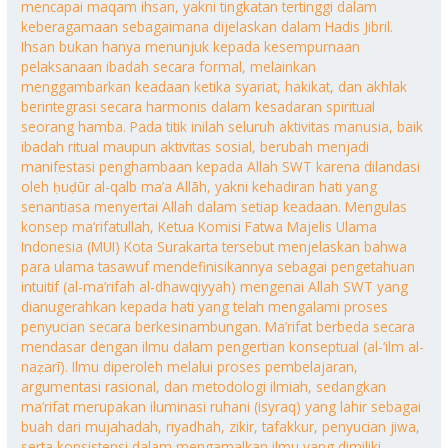
mencapai maqam ihsan, yakni tingkatan tertinggi dalam
keberagamaan sebagaimana dijelaskan dalam Hadis Jibril.
Ihsan bukan hanya menunjuk kepada kesempurnaan
pelaksanaan ibadah secara formal, melainkan
menggambarkan keadaan ketika syariat, hakikat, dan akhlak
berintegrasi secara harmonis dalam kesadaran spiritual
seorang hamba. Pada titik inilah seluruh aktivitas manusia, baik
ibadah ritual maupun aktivitas sosial, berubah menjadi
manifestasi penghambaan kepada Allah SWT karena dilandasi
oleh ḥuḍūr al-qalb ma’a Allāh, yakni kehadiran hati yang
senantiasa menyertai Allah dalam setiap keadaan. Mengulas
konsep ma’rifatullah, Ketua Komisi Fatwa Majelis Ulama
Indonesia (MUI) Kota Surakarta tersebut menjelaskan bahwa
para ulama tasawuf mendefinisikannya sebagai pengetahuan
intuitif (al-ma’rifah al-dhawqiyyah) mengenai Allah SWT yang
dianugerahkan kepada hati yang telah mengalami proses
penyucian secara berkesinambungan. Ma’rifat berbeda secara
mendasar dengan ilmu dalam pengertian konseptual (al-‘ilm al-
naẓarī). Ilmu diperoleh melalui proses pembelajaran,
argumentasi rasional, dan metodologi ilmiah, sedangkan
ma’rifat merupakan iluminasi ruhani (isyraq) yang lahir sebagai
buah dari mujahadah, riyadhah, zikir, tafakkur, penyucian jiwa,
serta konsistensi dalam mengamalkan ilmu yang dimiliki.