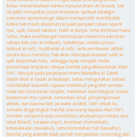
Beliau menambahkan bahwa menurut Imam Al-Ghazali, hati
(al-qalb) merupakan pusat kesadaran spiritual sekaligus
instrumen epistemologis dalam memperoleh ma’rifatullah.
Ketika hati masih diselimuti penyakit-penyakit ruhani seperti
riya’, ujub, hasad, takabur, hubb al-dunya, serta dominasi hawa
nafsu, maka ia kehilangan kemampuan menerima pancaran
cahaya ilahi (nūr al-hidāyah). Sebaliknya, melalui proses
tazkiyat al-nafs, mujāhadat al-nafs, serta pembinaan akhlak
secara terus-menerus, hati akan mencapai keadaan ṣafā’ al-
qalb (kejernihan hati), sehingga layak menjadi media
penerimaan limpahan cahaya ma’rifat yang dikaruniakan Allah
SWT. Merujuk pada penjelasan Imam Murtadha Al-Zabidi
dalam Ithaf al-Sadah al-Muttaqin, beliau menguraikan bahwa
ma’rifatullah bukanlah capaian intelektual yang lahir semata-
mata dari kecerdasan berpikir, melainkan hasil integrasi antara
kedalaman ilmu syariat, kemurnian amal, penyempurnaan
akhlak, dan karunia ilahi (al-wahb al-ilāhī). Oleh sebab itu,
semakin tinggi tingkat ma’rifat seseorang kepada Allah SWT,
semakin sempurna pula manifestasi ubudiyahnya melalui rasa
takut (khauf), harapan (raja’), kecintaan (mahabbah),
ketawakkalan (tawakkul), serta kerendahan hati (tawadhu’).
Ma’rifat yang autentik tidak pernah menjauhkan seseorang dari