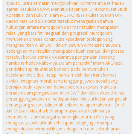
syariat, justru semakin mengokohkan komitmennya terhadap
ajaran Rasulullah SAW. Menutup kajiannya, Direktur Pusat Studi
Konstitusi dan Hukum Islam (PUSKOHIS) Fakultas Syariah UIN
Raden Mas Said Surakarta tersebut menegaskan bahwa
hubungan antara muroqobah dan ma’rifatullah merupakan
relasi yang bersifat integratif dan progresif. Muroqobah
merupakan proses kontinuitas kesadaran teologis yang
menghadirkan Allah SWT dalam seluruh dimensi kehidupan,
sedangkan ma’rifatullah merupakan buah spiritual dari proses
tersebut berupa semakin dalamnya pengenalan seorang
hamba terhadap Rabb-nya. Dalam perspektif Imam Al-Ghazali,
pendidikan spiritual tidak berhenti pada pembentukan
kesalehan individual, tetapi harus melahirkan transformasi
akhlak, integritas moral, serta tanggung jawab sosial yang
berpijak pada keyakinan bahwa seluruh aktivitas manusia
berada dalam pengawasan Allah SWT dan kelak akan dimintai
pertanggungjawaban di hadapan-Nya. Melalui kajian yang telah
berlangsung secara istiqamah selama delapan tahun ini, Dr. KH.
AM Mustain Nasoha berharap masyarakat tidak hanya
memahami Islam sebagai seperangkat norma fikih yang
mengatur aspek lahiriah kehidupan, tetapi juga mampu
menghidupkan dimensi ihsan sebagai ruh dari seluruh amal