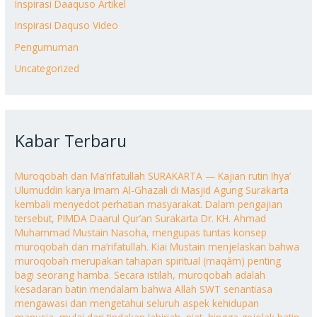
Inspirasi Daaquso Artikel
Inspirasi Daquso Video
Pengumuman
Uncategorized
Kabar Terbaru
Muroqobah dan Ma’rifatullah SURAKARTA — Kajian rutin Ihya’
Ulumuddin karya Imam Al-Ghazali di Masjid Agung Surakarta
kembali menyedot perhatian masyarakat. Dalam pengajian
tersebut, PIMDA Daarul Qur’an Surakarta Dr. KH. Ahmad
Muhammad Mustain Nasoha, mengupas tuntas konsep
muroqobah dan ma’rifatullah. Kiai Mustain menjelaskan bahwa
muroqobah merupakan tahapan spiritual (maqām) penting
bagi seorang hamba. Secara istilah, muroqobah adalah
kesadaran batin mendalam bahwa Allah SWT senantiasa
mengawasi dan mengetahui seluruh aspek kehidupan