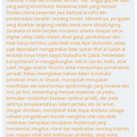
manusia, mulai dari tindakan lahiriah, niat, hingga gejolak batin
yang paling tersembunyi. Kesadaran inilah yang menjadi
fondasi utama penyucian jiwa (tazkiyat al-nafs) dan
pembentukan karakter seorang muslim. Menariknya, pengajian
yang disiarkan langsung melalui kanal resmi Masjid Agung
Surakarta ini telah berjalan konsisten selama delapan tahun.
Digelar setiap Sabtu malam Ahad ganjil, pembahasan teks
tidak hanya berfokus pada kitab induk Ihya’ Ulumuddin, tetapi
juga diperdalam menggunakan kitab syarah Ithaf al-Sadah al-
Muttaqin karya Imam Sayyid Murtadha Al-Zabidi. Pendekatan
komprehensif ini menggabungkan dalil Al-Qur’an, hadis, atsar
salaf, hingga analisis filosofis untuk memperkaya pemahaman
jamaah. Beliau menegaskan bahwa dalam konstruksi
pemikiran Imam Al-Ghazali, muroqobah merupakan
manifestasi dari transformasi epistemologis yang berawal dari
ilmu (al-‘ilm), berkembang menjadi keyakinan (al-yaqīn),
kemudian melahirkan keadaan spiritual (al-ḥāl), dan pada
akhirnya terejawantahkan dalam perilaku etis (al-‘amal).
Dengan demikian, muroqobah tidak dapat direduksi sebagai
sekadar pengetahuan teoretis mengenai sifat-sifat Allah,
melainkan merupakan kesadaran eksistensial yang
membentuk integritas moral dan kepribadian seorang mukmin.
Dari maqam inilah lahir keikhlasan (al-ikhlāṣ), sikap wara’,