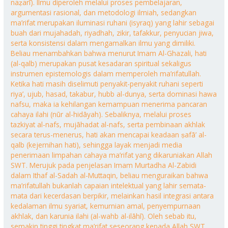
naẓarī). Ilmu diperoleh melalui proses pembelajaran,
argumentasi rasional, dan metodologi ilmiah, sedangkan
ma’rifat merupakan iluminasi ruhani (isyraq) yang lahir sebagai
buah dari mujahadah, riyadhah, zikir, tafakkur, penyucian jiwa,
serta konsistensi dalam mengamalkan ilmu yang dimiliki.
Beliau menambahkan bahwa menurut Imam Al-Ghazali, hati
(al-qalb) merupakan pusat kesadaran spiritual sekaligus
instrumen epistemologis dalam memperoleh ma’rifatullah.
Ketika hati masih diselimuti penyakit-penyakit ruhani seperti
riya’, ujub, hasad, takabur, hubb al-dunya, serta dominasi hawa
nafsu, maka ia kehilangan kemampuan menerima pancaran
cahaya ilahi (nūr al-hidāyah). Sebaliknya, melalui proses
tazkiyat al-nafs, mujāhadat al-nafs, serta pembinaan akhlak
secara terus-menerus, hati akan mencapai keadaan ṣafā’ al-
qalb (kejernihan hati), sehingga layak menjadi media
penerimaan limpahan cahaya ma’rifat yang dikaruniakan Allah
SWT. Merujuk pada penjelasan Imam Murtadha Al-Zabidi
dalam Ithaf al-Sadah al-Muttaqin, beliau menguraikan bahwa
ma’rifatullah bukanlah capaian intelektual yang lahir semata-
mata dari kecerdasan berpikir, melainkan hasil integrasi antara
kedalaman ilmu syariat, kemurnian amal, penyempurnaan
akhlak, dan karunia ilahi (al-wahb al-ilāhī). Oleh sebab itu,
semakin tinggi tingkat ma’rifat seseorang kepada Allah SWT,