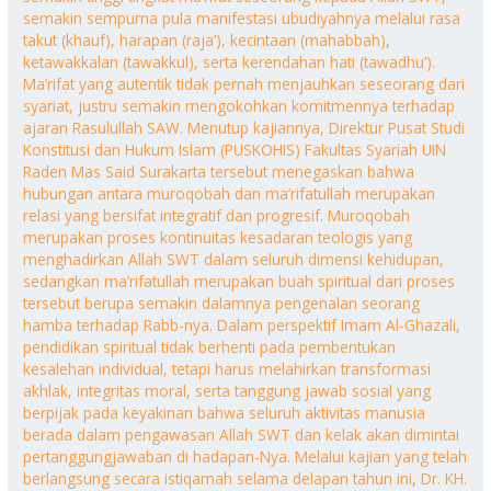
semakin sempurna pula manifestasi ubudiyahnya melalui rasa
takut (khauf), harapan (raja’), kecintaan (mahabbah),
ketawakkalan (tawakkul), serta kerendahan hati (tawadhu’).
Ma’rifat yang autentik tidak pernah menjauhkan seseorang dari
syariat, justru semakin mengokohkan komitmennya terhadap
ajaran Rasulullah SAW. Menutup kajiannya, Direktur Pusat Studi
Konstitusi dan Hukum Islam (PUSKOHIS) Fakultas Syariah UIN
Raden Mas Said Surakarta tersebut menegaskan bahwa
hubungan antara muroqobah dan ma’rifatullah merupakan
relasi yang bersifat integratif dan progresif. Muroqobah
merupakan proses kontinuitas kesadaran teologis yang
menghadirkan Allah SWT dalam seluruh dimensi kehidupan,
sedangkan ma’rifatullah merupakan buah spiritual dari proses
tersebut berupa semakin dalamnya pengenalan seorang
hamba terhadap Rabb-nya. Dalam perspektif Imam Al-Ghazali,
pendidikan spiritual tidak berhenti pada pembentukan
kesalehan individual, tetapi harus melahirkan transformasi
akhlak, integritas moral, serta tanggung jawab sosial yang
berpijak pada keyakinan bahwa seluruh aktivitas manusia
berada dalam pengawasan Allah SWT dan kelak akan dimintai
pertanggungjawaban di hadapan-Nya. Melalui kajian yang telah
berlangsung secara istiqamah selama delapan tahun ini, Dr. KH.