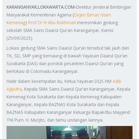
KARANGANYAR,LOKAWARTA.COM-
Direktur Jenderal Bimbingan
Masyarakat Kementerian Agama (
Dirjen Bimas Islam
Kemenag
)
Prof Dr H Abu Rokhmad
meresmikan gedung
sekolah SMA Sains Daarul Qur’an Karanganyar, Kamis
(25/09/2025).
Lokasi gedung SMA Sains Daarul Qur’an tersebut tak jauh dari
TK, SD, SMP yang bernaung di bawah Yayasan Daarul Qur’an
Surakarta (DAS) dan pondok pesantren Daarul Qur’an yang
berlokasi di Colomadu Karanganyar.
Hadir dalam kesempatan itu, Ketua Yayasan DQS HM
Adib
Ajiputra
, Kepala SMA Sains Daarul Qur’an Karanganyar, Kepala
Kemenag Kota Surakarta dan Kepala Kemenag Kabupaten
Karanganyar, Kepala BAZNAS Kota Surakarta dan Kepala
BAZNAS Kabupaten Karanganyar Keluarga Bapak/Ibu Mayjend
TNI Purn. H. Murjito, dan tamu undangan lainnya.