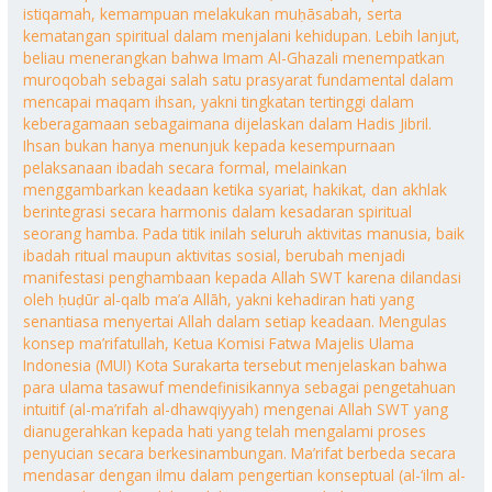
istiqamah, kemampuan melakukan muḥāsabah, serta
kematangan spiritual dalam menjalani kehidupan. Lebih lanjut,
beliau menerangkan bahwa Imam Al-Ghazali menempatkan
muroqobah sebagai salah satu prasyarat fundamental dalam
mencapai maqam ihsan, yakni tingkatan tertinggi dalam
keberagamaan sebagaimana dijelaskan dalam Hadis Jibril.
Ihsan bukan hanya menunjuk kepada kesempurnaan
pelaksanaan ibadah secara formal, melainkan
menggambarkan keadaan ketika syariat, hakikat, dan akhlak
berintegrasi secara harmonis dalam kesadaran spiritual
seorang hamba. Pada titik inilah seluruh aktivitas manusia, baik
ibadah ritual maupun aktivitas sosial, berubah menjadi
manifestasi penghambaan kepada Allah SWT karena dilandasi
oleh ḥuḍūr al-qalb ma’a Allāh, yakni kehadiran hati yang
senantiasa menyertai Allah dalam setiap keadaan. Mengulas
konsep ma’rifatullah, Ketua Komisi Fatwa Majelis Ulama
Indonesia (MUI) Kota Surakarta tersebut menjelaskan bahwa
para ulama tasawuf mendefinisikannya sebagai pengetahuan
intuitif (al-ma’rifah al-dhawqiyyah) mengenai Allah SWT yang
dianugerahkan kepada hati yang telah mengalami proses
penyucian secara berkesinambungan. Ma’rifat berbeda secara
mendasar dengan ilmu dalam pengertian konseptual (al-‘ilm al-