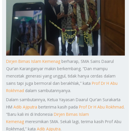
Dirjen Bimas Islam Kemenag
berharap, SMA Sains Daarul
Qur’an Karanganyar makin berkembang. “Dan mampu
mencetak generasi yang unggul, tidak hanya cerdas dalam
sains tapi juga bermoral dan berakhlak,” kata
Prof Dr H Abu
Rokhmad
dalam sambutannyanya.
Dalam sambutannya, Ketua Yayasan Daarul Qur’an Surakarta
HM
Adib Ajiputra
berterima kasih pada
Prof Dr H Abu Rokhmad
.
“Baru kali ini di Indonesia
Dirjen Bimas Islam
Kemenag
meresmikan SMA. Sekali lagi, terima kasih Prof Abu
Rokhmad,” kata
Adib Ajiputra
.