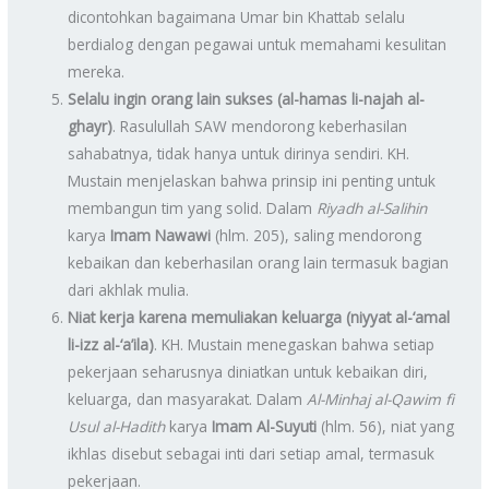
dicontohkan bagaimana Umar bin Khattab selalu
berdialog dengan pegawai untuk memahami kesulitan
mereka.
Selalu ingin orang lain sukses (al-hamas li-najah al-
ghayr)
. Rasulullah SAW mendorong keberhasilan
sahabatnya, tidak hanya untuk dirinya sendiri. KH.
Mustain menjelaskan bahwa prinsip ini penting untuk
membangun tim yang solid. Dalam
Riyadh al-Salihin
karya
Imam Nawawi
(hlm. 205), saling mendorong
kebaikan dan keberhasilan orang lain termasuk bagian
dari akhlak mulia.
Niat kerja karena memuliakan keluarga (niyyat al-‘amal
li-izz al-‘a’ila)
. KH. Mustain menegaskan bahwa setiap
pekerjaan seharusnya diniatkan untuk kebaikan diri,
keluarga, dan masyarakat. Dalam
Al-Minhaj al-Qawim fi
Usul al-Hadith
karya
Imam Al-Suyuti
(hlm. 56), niat yang
ikhlas disebut sebagai inti dari setiap amal, termasuk
pekerjaan.