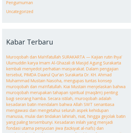
Pengumuman
Uncategorized
Kabar Terbaru
Muroqobah dan Ma’rifatullah SURAKARTA — Kajian rutin Ihya’
Ulumuddin karya Imam Al-Ghazali di Masjid Agung Surakarta
kembali menyedot perhatian masyarakat. Dalam pengajian
tersebut, PIMDA Daarul Qur’an Surakarta Dr. KH. Ahmad
Muhammad Mustain Nasoha, mengupas tuntas konsep
muroqobah dan ma’rifatullah. Kiai Mustain menjelaskan bahwa
muroqobah merupakan tahapan spiritual (maqām) penting
bagi seorang hamba. Secara istilah, muroqobah adalah
kesadaran batin mendalam bahwa Allah SWT senantiasa
mengawasi dan mengetahui seluruh aspek kehidupan
manusia, mulai dari tindakan lahiriah, niat, hingga gejolak batin
yang paling tersembunyi. Kesadaran inilah yang menjadi
fondasi utama penyucian jiwa (tazkiyat al-nafs) dan