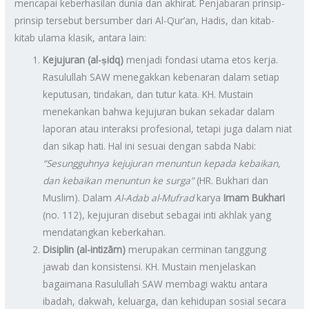
mencapai keberhasilan dunia dan akhirat. Penjabaran prinsip-
prinsip tersebut bersumber dari Al-Qur’an, Hadis, dan kitab-
kitab ulama klasik, antara lain:
Kejujuran (al-ṣidq)
menjadi fondasi utama etos kerja.
Rasulullah SAW menegakkan kebenaran dalam setiap
keputusan, tindakan, dan tutur kata. KH. Mustain
menekankan bahwa kejujuran bukan sekadar dalam
laporan atau interaksi profesional, tetapi juga dalam niat
dan sikap hati. Hal ini sesuai dengan sabda Nabi:
“Sesungguhnya kejujuran menuntun kepada kebaikan,
dan kebaikan menuntun ke surga”
(HR. Bukhari dan
Muslim). Dalam
Al-Adab al-Mufrad
karya
Imam Bukhari
(no. 112), kejujuran disebut sebagai inti akhlak yang
mendatangkan keberkahan.
Disiplin (al-intizām)
merupakan cerminan tanggung
jawab dan konsistensi. KH. Mustain menjelaskan
bagaimana Rasulullah SAW membagi waktu antara
ibadah, dakwah, keluarga, dan kehidupan sosial secara