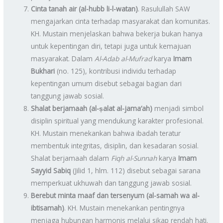
Cinta tanah air (al-hubb li-l-watan)
. Rasulullah SAW
mengajarkan cinta terhadap masyarakat dan komunitas.
KH. Mustain menjelaskan bahwa bekerja bukan hanya
untuk kepentingan diri, tetapi juga untuk kemajuan
masyarakat. Dalam
Al-Adab al-Mufrad
karya
Imam
Bukhari
(no. 125), kontribusi individu terhadap
kepentingan umum disebut sebagai bagian dari
tanggung jawab sosial.
Shalat berjamaah (al-ṣalat al-jama‘ah)
menjadi simbol
disiplin spiritual yang mendukung karakter profesional.
KH. Mustain menekankan bahwa ibadah teratur
membentuk integritas, disiplin, dan kesadaran sosial.
Shalat berjamaah dalam
Fiqh al-Sunnah
karya
Imam
Sayyid Sabiq
(Jilid 1, hlm. 112) disebut sebagai sarana
memperkuat ukhuwah dan tanggung jawab sosial.
Berebut minta maaf dan tersenyum (al-samah wa al-
ibtisamah)
. KH. Mustain menekankan pentingnya
menjaga hubungan harmonis melalui sikap rendah hati.