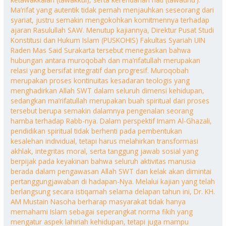
Ma’rifat yang autentik tidak pernah menjauhkan seseorang dari
syariat, justru semakin mengokohkan komitmennya terhadap
ajaran Rasulullah SAW. Menutup kajiannya, Direktur Pusat Studi
Konstitusi dan Hukum Islam (PUSKOHIS) Fakultas Syariah UIN
Raden Mas Said Surakarta tersebut menegaskan bahwa
hubungan antara muroqobah dan ma’rifatullah merupakan
relasi yang bersifat integratif dan progresif. Muroqobah
merupakan proses kontinuitas kesadaran teologis yang
menghadirkan Allah SWT dalam seluruh dimensi kehidupan,
sedangkan ma’rifatullah merupakan buah spiritual dari proses
tersebut berupa semakin dalamnya pengenalan seorang
hamba terhadap Rabb-nya. Dalam perspektif Imam Al-Ghazali,
pendidikan spiritual tidak berhenti pada pembentukan
kesalehan individual, tetapi harus melahirkan transformasi
akhlak, integritas moral, serta tanggung jawab sosial yang
berpijak pada keyakinan bahwa seluruh aktivitas manusia
berada dalam pengawasan Allah SWT dan kelak akan dimintai
pertanggungjawaban di hadapan-Nya. Melalui kajian yang telah
berlangsung secara istiqamah selama delapan tahun ini, Dr. KH.
AM Mustain Nasoha berharap masyarakat tidak hanya
memahami Islam sebagai seperangkat norma fikih yang
mengatur aspek lahiriah kehidupan, tetapi juga mampu