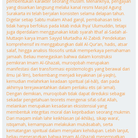
pembentukan karakter seorang muslim. Menariknya, pengajian
yang disiarkan langsung melalui kanal resmi Masjid Agung
Surakarta ini telah berjalan konsisten selama delapan tahun.
Digelar setiap Sabtu malam Ahad ganjil, pembahasan teks
tidak hanya berfokus pada kitab induk Ihya’ Ulumuddin, tetapi
juga diperdalam menggunakan kitab syarah Ithaf al-Sadah al-
Muttaqin karya Imam Sayyid Murtadha Al-Zabidi. Pendekatan
komprehensif ini menggabungkan dalil Al-Qur’an, hadis, atsar
salaf, hingga analisis filosofis untuk memperkaya pemahaman
jamaah. Beliau menegaskan bahwa dalam konstruksi
pemikiran Imam Al-Ghazali, muroqobah merupakan
manifestasi dari transformasi epistemologis yang berawal dari
ilmu (al-‘ilm), berkembang menjadi keyakinan (al-yaqīn),
kemudian melahirkan keadaan spiritual (al-ḥāl), dan pada
akhirnya terejawantahkan dalam perilaku etis (al-‘amal).
Dengan demikian, muroqobah tidak dapat direduksi sebagai
sekadar pengetahuan teoretis mengenai sifat-sifat Allah,
melainkan merupakan kesadaran eksistensial yang
membentuk integritas moral dan kepribadian seorang mukmin.
Dari maqam inilah lahir keikhlasan (al-ikhlāṣ), sikap wara’,
istiqamah, kemampuan melakukan muḥāsabah, serta
kematangan spiritual dalam menjalani kehidupan. Lebih lanjut,
beliau menerangkan bahwa Imam Al-Ghazali menempatkan