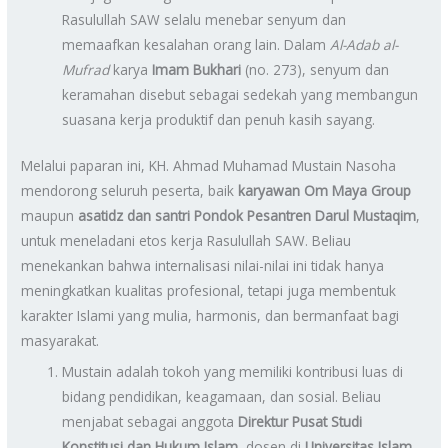
Rasulullah SAW selalu menebar senyum dan
memaafkan kesalahan orang lain. Dalam
Al-Adab al-
Mufrad
karya
Imam Bukhari
(no. 273), senyum dan
keramahan disebut sebagai sedekah yang membangun
suasana kerja produktif dan penuh kasih sayang.
Melalui paparan ini, KH. Ahmad Muhamad Mustain Nasoha
mendorong seluruh peserta, baik
karyawan Om Maya Group
maupun
asatidz dan santri Pondok Pesantren Darul Mustaqim
,
untuk meneladani etos kerja Rasulullah SAW. Beliau
menekankan bahwa internalisasi nilai-nilai ini tidak hanya
meningkatkan kualitas profesional, tetapi juga membentuk
karakter Islami yang mulia, harmonis, dan bermanfaat bagi
masyarakat.
Mustain adalah tokoh yang memiliki kontribusi luas di
bidang pendidikan, keagamaan, dan sosial. Beliau
menjabat sebagai anggota
Direktur Pusat Studi
Konstitusi dan Hukum Islam
, dosen di
Universitas Islam