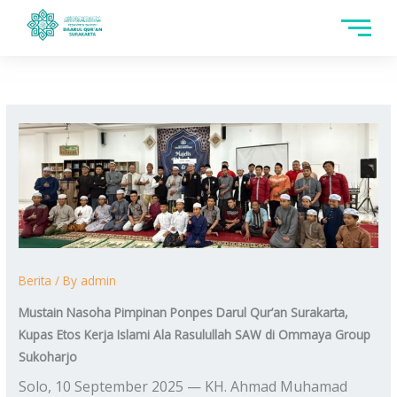
Skip
to
content
Berita
/ By
admin
Mustain Nasoha
Pimpinan Ponpes Darul Qur’an Surakarta,
Kupas Etos Kerja Islami Ala Rasulullah SAW di Om
m
aya Group
Sukoharjo
Solo, 10 September 2025 — KH. Ahmad Muhamad