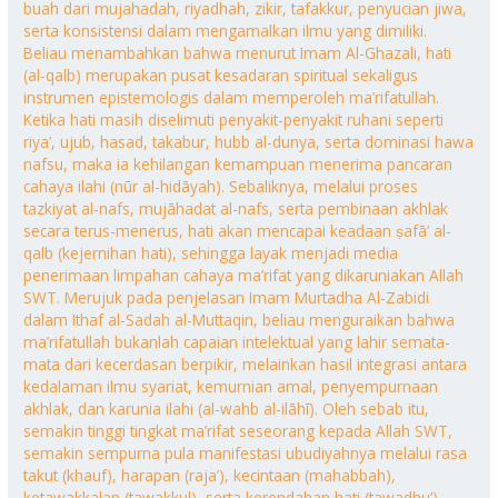
buah dari mujahadah, riyadhah, zikir, tafakkur, penyucian jiwa,
serta konsistensi dalam mengamalkan ilmu yang dimiliki.
Beliau menambahkan bahwa menurut Imam Al-Ghazali, hati
(al-qalb) merupakan pusat kesadaran spiritual sekaligus
instrumen epistemologis dalam memperoleh ma’rifatullah.
Ketika hati masih diselimuti penyakit-penyakit ruhani seperti
riya’, ujub, hasad, takabur, hubb al-dunya, serta dominasi hawa
nafsu, maka ia kehilangan kemampuan menerima pancaran
cahaya ilahi (nūr al-hidāyah). Sebaliknya, melalui proses
tazkiyat al-nafs, mujāhadat al-nafs, serta pembinaan akhlak
secara terus-menerus, hati akan mencapai keadaan ṣafā’ al-
qalb (kejernihan hati), sehingga layak menjadi media
penerimaan limpahan cahaya ma’rifat yang dikaruniakan Allah
SWT. Merujuk pada penjelasan Imam Murtadha Al-Zabidi
dalam Ithaf al-Sadah al-Muttaqin, beliau menguraikan bahwa
ma’rifatullah bukanlah capaian intelektual yang lahir semata-
mata dari kecerdasan berpikir, melainkan hasil integrasi antara
kedalaman ilmu syariat, kemurnian amal, penyempurnaan
akhlak, dan karunia ilahi (al-wahb al-ilāhī). Oleh sebab itu,
semakin tinggi tingkat ma’rifat seseorang kepada Allah SWT,
semakin sempurna pula manifestasi ubudiyahnya melalui rasa
takut (khauf), harapan (raja’), kecintaan (mahabbah),
ketawakkalan (tawakkul), serta kerendahan hati (tawadhu’).