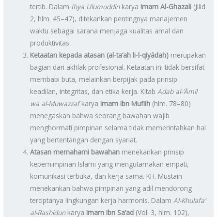
tertib. Dalam
Ihya Ulumuddin
karya
Imam Al-Ghazali
(Jilid
2, hlm. 45–47), ditekankan pentingnya manajemen
waktu sebagai sarana menjaga kualitas amal dan
produktivitas.
Ketaatan kepada atasan (al-ta‘ah li-l-qiyādah)
merupakan
bagian dari akhlak profesional. Ketaatan ini tidak bersifat
membabi buta, melainkan berpijak pada prinsip
keadilan, integritas, dan etika kerja. Kitab
Adab al-‘Āmil
wa al-Muwazzaf
karya
Imam Ibn Muflih
(hlm. 78–80)
menegaskan bahwa seorang bawahan wajib
menghormati pimpinan selama tidak memerintahkan hal
yang bertentangan dengan syariat.
Atasan memahami bawahan
menekankan prinsip
kepemimpinan Islami yang mengutamakan empati,
komunikasi terbuka, dan kerja sama. KH. Mustain
menekankan bahwa pimpinan yang adil mendorong
terciptanya lingkungan kerja harmonis. Dalam
Al-Khulafa’
al-Rashidun
karya
Imam Ibn Sa’ad
(Vol. 3, hlm. 102),