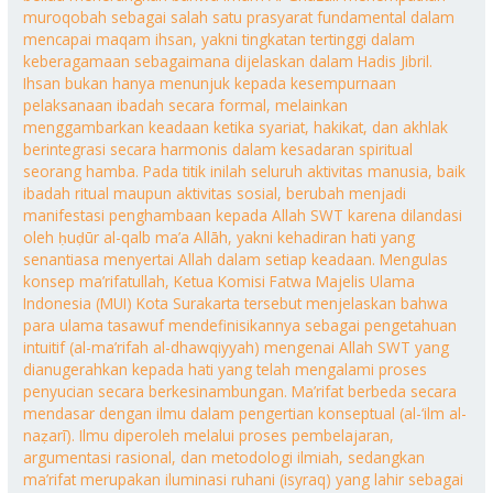
muroqobah sebagai salah satu prasyarat fundamental dalam
mencapai maqam ihsan, yakni tingkatan tertinggi dalam
keberagamaan sebagaimana dijelaskan dalam Hadis Jibril.
Ihsan bukan hanya menunjuk kepada kesempurnaan
pelaksanaan ibadah secara formal, melainkan
menggambarkan keadaan ketika syariat, hakikat, dan akhlak
berintegrasi secara harmonis dalam kesadaran spiritual
seorang hamba. Pada titik inilah seluruh aktivitas manusia, baik
ibadah ritual maupun aktivitas sosial, berubah menjadi
manifestasi penghambaan kepada Allah SWT karena dilandasi
oleh ḥuḍūr al-qalb ma’a Allāh, yakni kehadiran hati yang
senantiasa menyertai Allah dalam setiap keadaan. Mengulas
konsep ma’rifatullah, Ketua Komisi Fatwa Majelis Ulama
Indonesia (MUI) Kota Surakarta tersebut menjelaskan bahwa
para ulama tasawuf mendefinisikannya sebagai pengetahuan
intuitif (al-ma’rifah al-dhawqiyyah) mengenai Allah SWT yang
dianugerahkan kepada hati yang telah mengalami proses
penyucian secara berkesinambungan. Ma’rifat berbeda secara
mendasar dengan ilmu dalam pengertian konseptual (al-‘ilm al-
naẓarī). Ilmu diperoleh melalui proses pembelajaran,
argumentasi rasional, dan metodologi ilmiah, sedangkan
ma’rifat merupakan iluminasi ruhani (isyraq) yang lahir sebagai