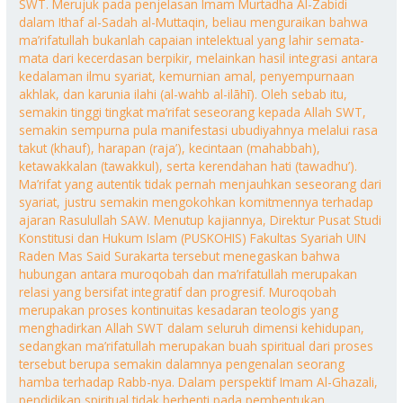
SWT. Merujuk pada penjelasan Imam Murtadha Al-Zabidi
dalam Ithaf al-Sadah al-Muttaqin, beliau menguraikan bahwa
ma’rifatullah bukanlah capaian intelektual yang lahir semata-
mata dari kecerdasan berpikir, melainkan hasil integrasi antara
kedalaman ilmu syariat, kemurnian amal, penyempurnaan
akhlak, dan karunia ilahi (al-wahb al-ilāhī). Oleh sebab itu,
semakin tinggi tingkat ma’rifat seseorang kepada Allah SWT,
semakin sempurna pula manifestasi ubudiyahnya melalui rasa
takut (khauf), harapan (raja’), kecintaan (mahabbah),
ketawakkalan (tawakkul), serta kerendahan hati (tawadhu’).
Ma’rifat yang autentik tidak pernah menjauhkan seseorang dari
syariat, justru semakin mengokohkan komitmennya terhadap
ajaran Rasulullah SAW. Menutup kajiannya, Direktur Pusat Studi
Konstitusi dan Hukum Islam (PUSKOHIS) Fakultas Syariah UIN
Raden Mas Said Surakarta tersebut menegaskan bahwa
hubungan antara muroqobah dan ma’rifatullah merupakan
relasi yang bersifat integratif dan progresif. Muroqobah
merupakan proses kontinuitas kesadaran teologis yang
menghadirkan Allah SWT dalam seluruh dimensi kehidupan,
sedangkan ma’rifatullah merupakan buah spiritual dari proses
tersebut berupa semakin dalamnya pengenalan seorang
hamba terhadap Rabb-nya. Dalam perspektif Imam Al-Ghazali,
pendidikan spiritual tidak berhenti pada pembentukan