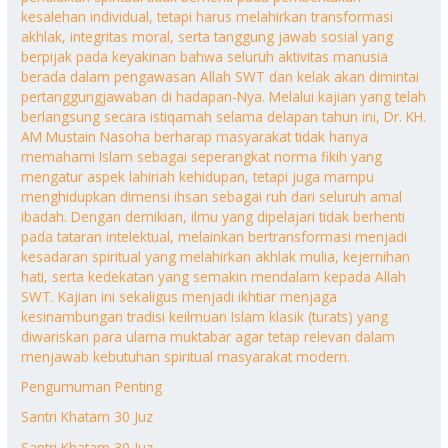
kesalehan individual, tetapi harus melahirkan transformasi
akhlak, integritas moral, serta tanggung jawab sosial yang
berpijak pada keyakinan bahwa seluruh aktivitas manusia
berada dalam pengawasan Allah SWT dan kelak akan dimintai
pertanggungjawaban di hadapan-Nya. Melalui kajian yang telah
berlangsung secara istiqamah selama delapan tahun ini, Dr. KH.
AM Mustain Nasoha berharap masyarakat tidak hanya
memahami Islam sebagai seperangkat norma fikih yang
mengatur aspek lahiriah kehidupan, tetapi juga mampu
menghidupkan dimensi ihsan sebagai ruh dari seluruh amal
ibadah. Dengan demikian, ilmu yang dipelajari tidak berhenti
pada tataran intelektual, melainkan bertransformasi menjadi
kesadaran spiritual yang melahirkan akhlak mulia, kejernihan
hati, serta kedekatan yang semakin mendalam kepada Allah
SWT. Kajian ini sekaligus menjadi ikhtiar menjaga
kesinambungan tradisi keilmuan Islam klasik (turats) yang
diwariskan para ulama muktabar agar tetap relevan dalam
menjawab kebutuhan spiritual masyarakat modern.
Pengumuman Penting
Santri Khatam 30 Juz
Santri Khatam 30 Juz