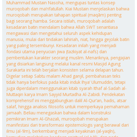
Muhammad Mustain Nasoha, mengupas tuntas konsep
muroqobah dan ma’rifatullah. Kiai Mustain menjelaskan bahwa
muroqobah merupakan tahapan spiritual (maqām) penting
bagi seorang hamba. Secara istilah, muroqobah adalah
kesadaran batin mendalam bahwa Allah SWT senantiasa
mengawasi dan mengetahui seluruh aspek kehidupan
manusia, mulai dari tindakan lahiriah, niat, hingga gejolak batin
yang paling tersembunyi. Kesadaran inilah yang menjadi
fondasi utama penyucian jiwa (tazkiyat al-nafs) dan
pembentukan karakter seorang muslim. Menariknya, pengajian
yang disiarkan langsung melalui kanal resmi Masjid Agung
Surakarta ini telah berjalan konsisten selama delapan tahun.
Digelar setiap Sabtu malam Ahad ganjil, pembahasan teks
tidak hanya berfokus pada kitab induk Ihya’ Ulumuddin, tetapi
juga diperdalam menggunakan kitab syarah Ithaf al-Sadah al-
Muttaqin karya Imam Sayyid Murtadha Al-Zabidi. Pendekatan
komprehensif ini menggabungkan dalil Al-Qur’an, hadis, atsar
salaf, hingga analisis filosofis untuk memperkaya pemahaman
jamaah. Beliau menegaskan bahwa dalam konstruksi
pemikiran Imam Al-Ghazali, muroqobah merupakan
manifestasi dari transformasi epistemologis yang berawal dari
ilmu (al-‘ilm), berkembang menjadi keyakinan (al-yaqīn),