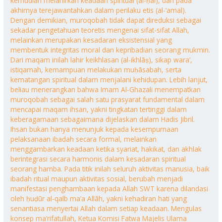
kemudian melahirkan keadaan spiritual (al-ḥāl), dan pada
akhirnya terejawantahkan dalam perilaku etis (al-‘amal).
Dengan demikian, muroqobah tidak dapat direduksi sebagai
sekadar pengetahuan teoretis mengenai sifat-sifat Allah,
melainkan merupakan kesadaran eksistensial yang
membentuk integritas moral dan kepribadian seorang mukmin.
Dari maqam inilah lahir keikhlasan (al-ikhlāṣ), sikap wara’,
istiqamah, kemampuan melakukan muḥāsabah, serta
kematangan spiritual dalam menjalani kehidupan. Lebih lanjut,
beliau menerangkan bahwa Imam Al-Ghazali menempatkan
muroqobah sebagai salah satu prasyarat fundamental dalam
mencapai maqam ihsan, yakni tingkatan tertinggi dalam
keberagamaan sebagaimana dijelaskan dalam Hadis Jibril.
Ihsan bukan hanya menunjuk kepada kesempurnaan
pelaksanaan ibadah secara formal, melainkan
menggambarkan keadaan ketika syariat, hakikat, dan akhlak
berintegrasi secara harmonis dalam kesadaran spiritual
seorang hamba. Pada titik inilah seluruh aktivitas manusia, baik
ibadah ritual maupun aktivitas sosial, berubah menjadi
manifestasi penghambaan kepada Allah SWT karena dilandasi
oleh ḥuḍūr al-qalb ma’a Allāh, yakni kehadiran hati yang
senantiasa menyertai Allah dalam setiap keadaan. Mengulas
konsep ma’rifatullah, Ketua Komisi Fatwa Majelis Ulama