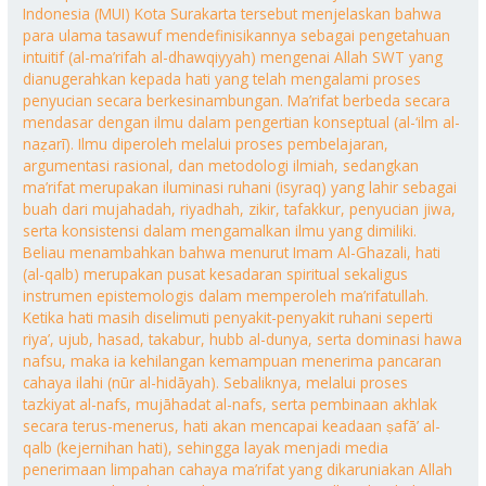
Indonesia (MUI) Kota Surakarta tersebut menjelaskan bahwa
para ulama tasawuf mendefinisikannya sebagai pengetahuan
intuitif (al-ma’rifah al-dhawqiyyah) mengenai Allah SWT yang
dianugerahkan kepada hati yang telah mengalami proses
penyucian secara berkesinambungan. Ma’rifat berbeda secara
mendasar dengan ilmu dalam pengertian konseptual (al-‘ilm al-
naẓarī). Ilmu diperoleh melalui proses pembelajaran,
argumentasi rasional, dan metodologi ilmiah, sedangkan
ma’rifat merupakan iluminasi ruhani (isyraq) yang lahir sebagai
buah dari mujahadah, riyadhah, zikir, tafakkur, penyucian jiwa,
serta konsistensi dalam mengamalkan ilmu yang dimiliki.
Beliau menambahkan bahwa menurut Imam Al-Ghazali, hati
(al-qalb) merupakan pusat kesadaran spiritual sekaligus
instrumen epistemologis dalam memperoleh ma’rifatullah.
Ketika hati masih diselimuti penyakit-penyakit ruhani seperti
riya’, ujub, hasad, takabur, hubb al-dunya, serta dominasi hawa
nafsu, maka ia kehilangan kemampuan menerima pancaran
cahaya ilahi (nūr al-hidāyah). Sebaliknya, melalui proses
tazkiyat al-nafs, mujāhadat al-nafs, serta pembinaan akhlak
secara terus-menerus, hati akan mencapai keadaan ṣafā’ al-
qalb (kejernihan hati), sehingga layak menjadi media
penerimaan limpahan cahaya ma’rifat yang dikaruniakan Allah