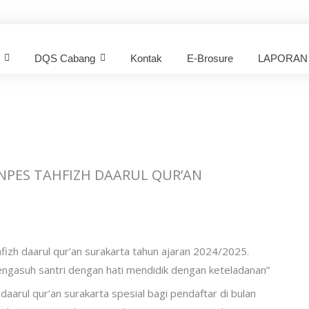
DQS Cabang
Kontak
E-Brosure
LAPORAN
NPES TAHFIZH DAARUL QUR’AN
fizh daarul qur’an surakarta tahun ajaran 2024/2025.
mengasuh santri dengan hati mendidik dengan keteladanan”
aarul qur’an surakarta spesial bagi pendaftar di bulan