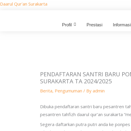
Skip
Daarul Qur'an Surakarta
to
content
Profil
Prestasi
Informasi
PENDAFTARAN SANTRI BARU PO
SURAKARTA TA 2024/2025
Berita
,
Pengumuman
/ By
admin
Dibuka pendaftaran santri baru pesantren tah
pesantren tahfizh daarul qur’an surakarta “
Segera daftarkan putra putri anda ke ponpes d